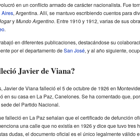
olucró en un conflicto armado de carácter nacionalista. Fue tom
 Aires
, Argentina. Allí, se mantuvo escribiendo cuentos para d
Hogar
y
Mundo Argentino
. Entre 1910 y 1912, varias de sus obr
eo
.
rabajó en diferentes publicaciones, destacándose su colaboraci
lente por el departamento de
San José
, y al año siguiente, ocup
leció Javier de Viana?
, Javier de Viana falleció el 5 de octubre de 1926 en Montevid
rió en su casa en La Paz, Canelones. Se ha comentado que, por r
 sede del Partido Nacional.
falleció en La Paz señalan que el certificado de defunción ofi
enciona una calle que no existía en 1926 y dice que tuvo tres h
tas dudas, el documento oficial es el único legalmente válido e