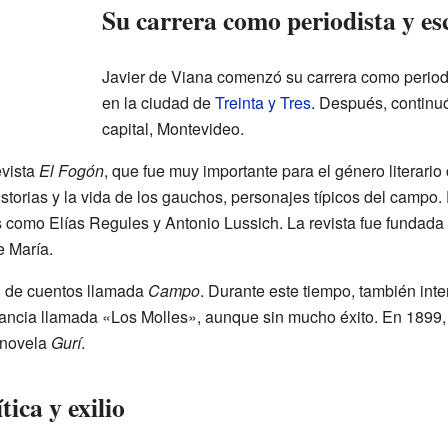
Su carrera como periodista y es
Javier de Viana comenzó su carrera como periodi
en la ciudad de
Treinta y Tres
. Después, continuó
capital, Montevideo.
evista
El Fogón
, que fue muy importante para el género literar
storias y la vida de los gauchos, personajes típicos del campo.
s como Elías Regules y Antonio Lussich. La revista fue fundad
e María.
n de cuentos llamada
Campo
. Durante este tiempo, también inte
ancia llamada «Los Molles», aunque sin mucho éxito. En 1899,
 novela
Gurí
.
tica y exilio