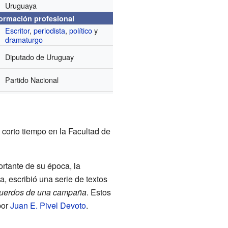
Uruguaya
formación profesional
Escritor
,
periodista
,
político
y
dramaturgo
Diputado de Uruguay
Partido Nacional
 corto tiempo en la Facultad de
ortante de su época, la
, escribió una serie de textos
uerdos de una campaña
. Estos
por
Juan E. Pivel Devoto
.