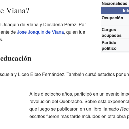
Nacionalidad
de Viana?
In
Ocupación
sé Joaquín de Viana y Desideria Pérez. Por
Cargos
iente de
Jose Joaquin de Viana
, quien fue
ocupados
s.
Partido
político
 educación
Escuela y Liceo Elbio Fernández. También cursó estudios por un
A los dieciocho años, participó en un evento imp
revolución del Quebracho. Sobre esta experiencia
que luego se publicaron en un libro llamado
Rec
escritos fueron más tarde incluidos en otra obra 