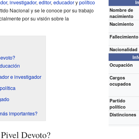
ador
,
investigador
,
editor
,
educador
y
político
I
ido Nacional y se le conoce por su trabajo
Nombre de
nacimiento
cialmente por su visión sobre la
Nacimiento
Fallecimiento
Nacionalidad
Devoto?
In
Ocupación
educación
dor e investigador
Cargos
ocupados
política
gado
Partido
político
más importantes?
Distinciones
 Pivel Devoto?