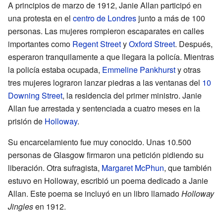
A principios de marzo de 1912, Janie Allan participó en
una protesta en el
centro de Londres
junto a más de 100
personas. Las mujeres rompieron escaparates en calles
importantes como
Regent Street
y
Oxford Street
. Después,
esperaron tranquilamente a que llegara la policía. Mientras
la policía estaba ocupada,
Emmeline Pankhurst
y otras
tres mujeres lograron lanzar piedras a las ventanas del
10
Downing Street
, la residencia del primer ministro. Janie
Allan fue arrestada y sentenciada a cuatro meses en la
prisión de
Holloway
.
Su encarcelamiento fue muy conocido. Unas 10.500
personas de Glasgow firmaron una petición pidiendo su
liberación. Otra sufragista,
Margaret McPhun
, que también
estuvo en Holloway, escribió un poema dedicado a Janie
Allan. Este poema se incluyó en un libro llamado
Holloway
Jingles
en 1912.