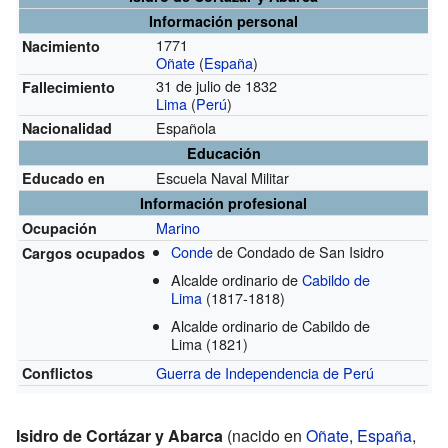
Información personal
1771
Nacimiento
Oñate
(
España
)
31 de julio de 1832
Fallecimiento
Lima
(
Perú
)
Española
Nacionalidad
Educación
Escuela Naval Militar
Educado en
Información profesional
Marino
Ocupación
Conde
de Condado de San Isidro
Cargos ocupados
Alcalde ordinario de
Cabildo de
Lima
(1817-1818)
Alcalde ordinario de Cabildo de
Lima
(1821)
Guerra de Independencia de Perú
Conflictos
Isidro de Cortázar y Abarca
(nacido en
Oñate
,
España
,