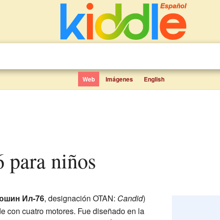
Web
Imágenes
English
76 para niños
юшин Ил-76
, designación OTAN:
Candid
)
e con cuatro motores. Fue diseñado en la