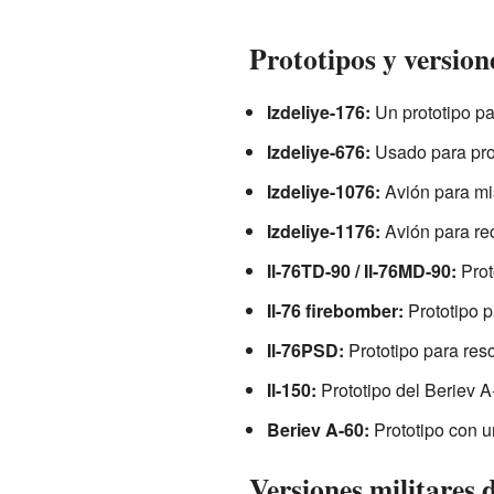
Prototipos y version
Izdeliye-176:
Un prototipo pa
Izdeliye-676:
Usado para pro
Izdeliye-1076:
Avión para mi
Izdeliye-1176:
Avión para rec
Il-76TD-90 / Il-76MD-90:
Prot
Il-76 firebomber:
Prototipo p
Il-76PSD:
Prototipo para resc
Il-150:
Prototipo del Beriev 
Beriev A-60:
Prototipo con u
Versiones militares d