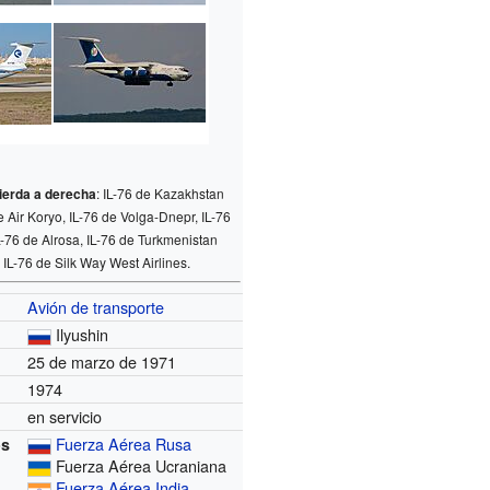
uierda a derecha
: IL-76 de Kazakhstan
de Air Koryo, IL-76 de Volga-Dnepr, IL-76
IL-76 de Alrosa, IL-76 de Turkmenistan
y IL-76 de Silk Way West Airlines.
Avión de transporte
Ilyushin
25 de marzo de 1971
1974
en servicio
Fuerza Aérea Rusa
os
Fuerza Aérea Ucraniana
Fuerza Aérea India