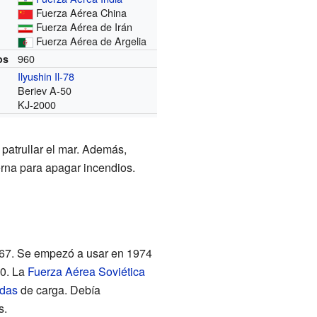
Fuerza Aérea China
Fuerza Aérea de Irán
Fuerza Aérea de Argelia
960
os
Ilyushin Il-78
Beriev A-50
KJ-2000
 patrullar el mar. Además,
rna para apagar incendios.
1967. Se empezó a usar en 1974
80. La
Fuerza Aérea Soviética
adas
de carga. Debía
s.