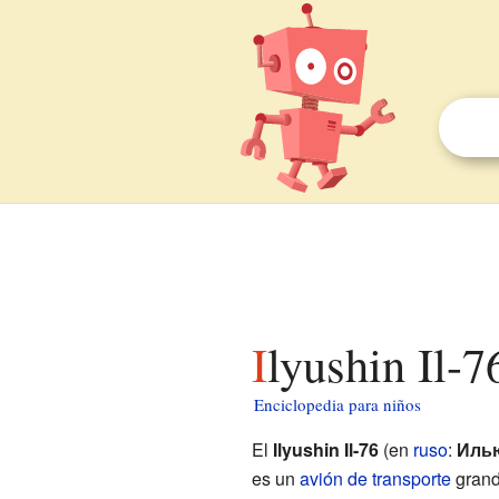
Ilyushin Il-
Enciclopedia para niños
El
Ilyushin Il-76
(en
ruso
:
Иль
es un
avión de transporte
grand