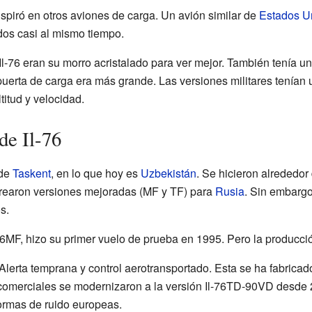
inspiró en otros aviones de carga. Un avión similar de
Estados U
os casi al mismo tiempo.
 Il-76 eran su morro acristalado para ver mejor. También tenía u
erta de carga era más grande. Las versiones militares tenían un
itud y velocidad.
de Il-76
 de
Taskent
, en lo que hoy es
Uzbekistán
. Se hicieron alrededor
crearon versiones mejoradas (MF y TF) para
Rusia
. Sin embargo
s.
6MF, hizo su primer vuelo de prueba en 1995. Pero la producció
lerta temprana y control aerotransportado. Esta se ha fabricad
 comerciales se modernizaron a la versión Il-76TD-90VD desde 
rmas de ruido europeas.