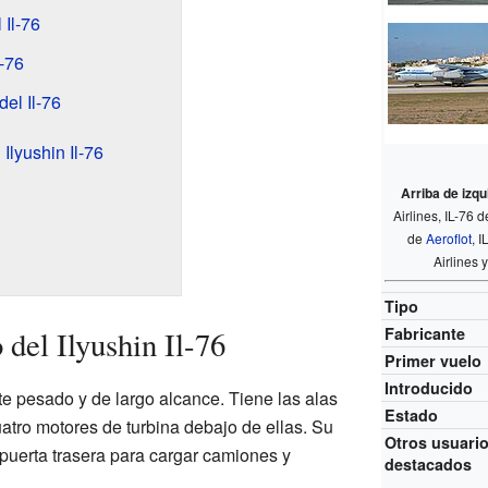
 Il-76
l-76
del Il-76
Ilyushin Il-76
Arriba de izq
Airlines, IL-76 
de
Aeroflot
, 
Airlines 
Tipo
Fabricante
 del Ilyushin Il-76
Primer vuelo
Introducido
rte pesado y de largo alcance. Tiene las alas
Estado
cuatro motores de turbina debajo de ellas. Su
Otros usuari
puerta trasera para cargar camiones y
destacados