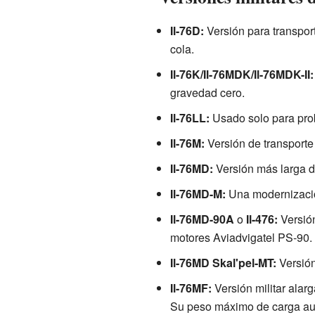
Il-76D:
Versión para transport
cola.
Il-76K/Il-76MDK/Il-76MDK-II:
gravedad cero.
Il-76LL:
Usado solo para pro
Il-76M:
Versión de transporte m
Il-76MD:
Versión más larga de
Il-76MD-M:
Una modernizació
Il-76MD-90A
o
Il-476:
Versión
motores Aviadvigatel PS-90. 
Il-76MD Skal'pel-MT:
Versión
Il-76MF:
Versión militar alar
Su peso máximo de carga aum