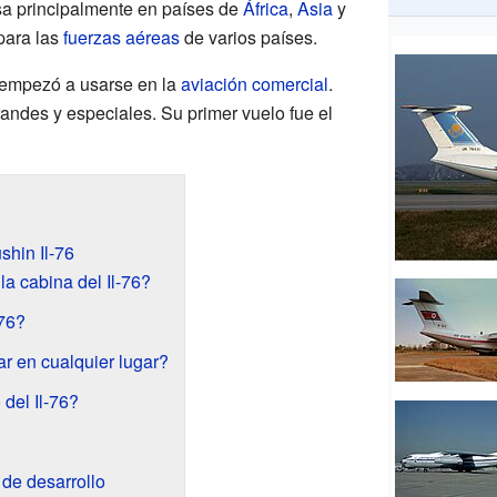
sa principalmente en países de
África
,
Asia
y
para las
fuerzas aéreas
de varios países.
n empezó a usarse en la
aviación comercial
.
andes y especiales. Su primer vuelo fue el
shin Il-76
a cabina del Il-76?
-76?
ar en cualquier lugar?
 del Il-76?
 de desarrollo