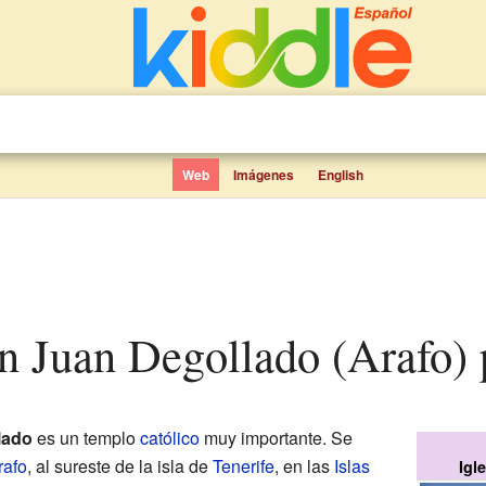
Web
Imágenes
English
an Juan Degollado (Arafo) 
lado
es un templo
católico
muy importante. Se
rafo
, al sureste de la isla de
Tenerife
, en las
Islas
Igl