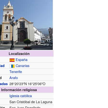
Localización
España
Canarias
dad
Tenerife
Arafo
d
28°20′23″N
16°25′06″O
adas
Información religiosa
Iglesia católica
San Cristóbal de La Laguna
San Juan Degollado
ión