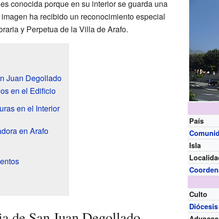
a es conocida porque en su interior se guarda una
a imagen ha recibido un reconocimiento especial
aria y Perpetua de la Villa de Arafo.
San Juan Degollado
s en el Edificio
ras en el Interior
País
adora en Arafo
Comuni
Isla
Localida
entos
Coorden
Culto
Diócesis
sia de San Juan Degollado
Advocac