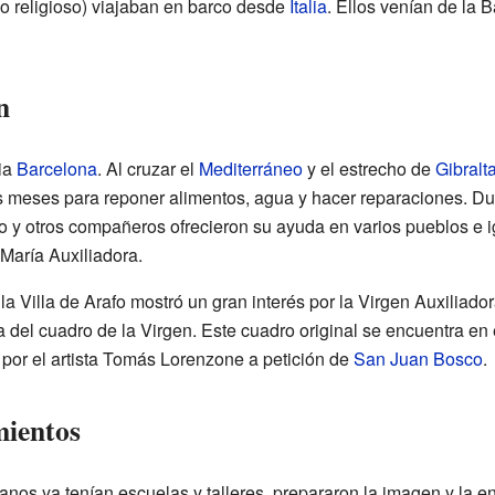
o religioso) viajaban en barco desde
Italia
. Ellos venían de la 
n
ia
Barcelona
. Al cruzar el
Mediterráneo
y el estrecho de
Gibralta
 meses para reponer alimentos, agua y hacer reparaciones. Du
 y otros compañeros ofrecieron su ayuda en varios pueblos e igl
María Auxiliadora.
 la Villa de Arafo mostró un gran interés por la Virgen Auxiliado
 del cuadro de la Virgen. Este cuadro original se encuentra en e
 por el artista Tomás Lorenzone a petición de
San Juan Bosco
.
mientos
anos ya tenían escuelas y talleres, prepararon la imagen y la e