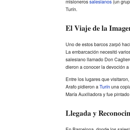
misioneros
salesianos
(un grup
Turín.
El Viaje de la Image
Uno de estos barcos zarpó hac
La embarcación necesitó varios
salesiano llamado Don Cagliero
dieron a conocer la devoción a 
Entre los lugares que visitaron,
Arafo pidieron a
Turín
una copia
María Auxiliadora y fue pintado
Llegada y Reconoci
En Barcelona, donde los salesi