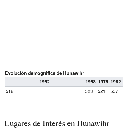
Evolución demográfica de Hunawihr
1962
1968
1975
1982
1
518
523
521
537
5
Lugares de Interés en Hunawihr