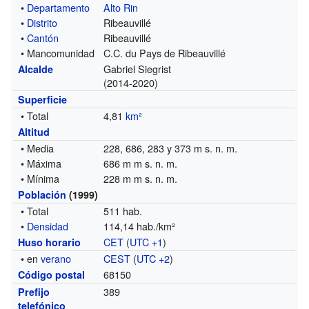
•
Departamento
Alto Rin
•
Distrito
Ribeauvillé
•
Cantón
Ribeauvillé
• Mancomunidad
C.C. du Pays de Ribeauvillé
Gabriel Siegrist
Alcalde
(2014-2020)
Superficie
• Total
4,81
km²
Altitud
• Media
228, 686, 283 y 373 m s. n. m.
• Máxima
686 m m s. n. m.
• Mínima
228 m m s. n. m.
Población
(1999)
• Total
511 hab.
•
Densidad
114,14 hab./km²
CET
(
UTC +1
)
Huso horario
• en
verano
CEST
(
UTC +2
)
68150
Código postal
389
Prefijo
telefónico