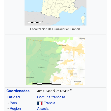
Localización de Hunawihr en Francia
48°10′49″N
7°18′41″E
Coordenadas
Comuna francesa
Entidad
•
País
Francia
•
Región
Alsacia