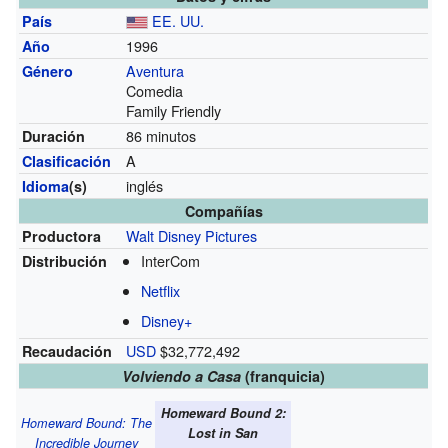
EE. UU.
País
1996
Año
Aventura
Género
Comedia
Family Friendly
86 minutos
Duración
A
Clasificación
inglés
Idioma
(s)
Compañías
Walt Disney Pictures
Productora
InterCom
Distribución
Netflix
Disney+
USD
$32,772,492
Recaudación
Volviendo a Casa
(franquicia)
Homeward Bound 2:
Homeward Bound: The
Lost in San
Incredible Journey