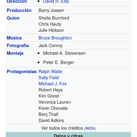
David R. Ellis
Dirección
Barry Jossen
Producción
Sheila Burnford
Guion
Chris Hauty
Julie Hickson
Bruce Broughton
Música
Jack Conroy
Fotografía
Michael A. Stevenson
Montaje
Peter E. Berger
Ralph Waite
Protagonistas
Sally Field
Michael J. Fox
Robert Hays
Kim Greist
Veronica Lauren
Kevin Chevalia
Benj Thall
David Adkins
Ver todos los créditos
(
IMDb
)
Datos y cifras