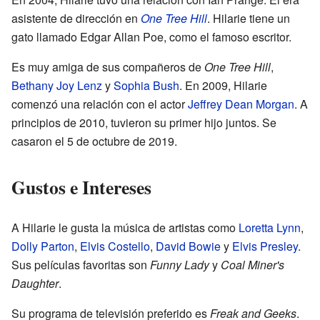
asistente de dirección en
One Tree Hill
. Hilarie tiene un
gato llamado Edgar Allan Poe, como el famoso escritor.
Es muy amiga de sus compañeros de
One Tree Hill
,
Bethany Joy Lenz
y
Sophia Bush
. En 2009, Hilarie
comenzó una relación con el actor
Jeffrey Dean Morgan
. A
principios de 2010, tuvieron su primer hijo juntos. Se
casaron el 5 de octubre de 2019.
Gustos e Intereses
A Hilarie le gusta la música de artistas como
Loretta Lynn
,
Dolly Parton
,
Elvis Costello
,
David Bowie
y
Elvis Presley
.
Sus películas favoritas son
Funny Lady
y
Coal Miner's
Daughter
.
Su programa de televisión preferido es
Freak and Geeks
.