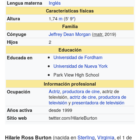
Inglés
Lengua materna
Características físicas
1,74
m
(5
′
9
″
)
Altura
Familia
Jeffrey Dean Morgan
(
matr.
2019)
Cónyuge
2
Hijos
Educación
Universidad de Fordham
Educada en
Universidad de Nueva York
Park View High School
Información profesional
Actriz
,
productora de cine
, actriz de
Ocupación
televisión,
actriz de cine
,
productora de
televisión
y
presentadora de televisión
desde 1999
Años activa
twitter.com/HilarieBurton
Sitio web
Hilarie Ross Burton
(nacida en
Sterling
,
Virginia
, el 1 de