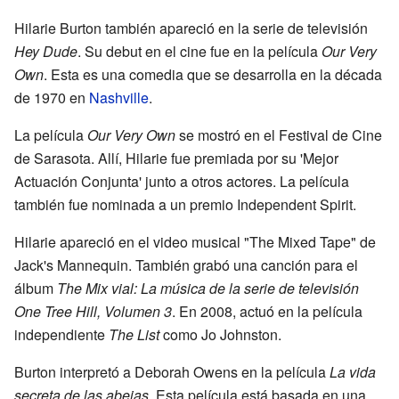
Hilarie Burton también apareció en la serie de televisión
Hey Dude
. Su debut en el cine fue en la película
Our Very
Own
. Esta es una comedia que se desarrolla en la década
de 1970 en
Nashville
.
La película
Our Very Own
se mostró en el Festival de Cine
de Sarasota. Allí, Hilarie fue premiada por su 'Mejor
Actuación Conjunta' junto a otros actores. La película
también fue nominada a un premio Independent Spirit.
Hilarie apareció en el video musical "The Mixed Tape" de
Jack's Mannequin. También grabó una canción para el
álbum
The Mix vial: La música de la serie de televisión
One Tree Hill, Volumen 3
. En 2008, actuó en la película
independiente
The List
como Jo Johnston.
Burton interpretó a Deborah Owens en la película
La vida
secreta de las abejas
. Esta película está basada en una