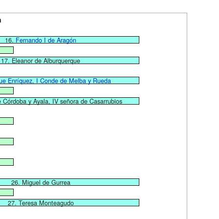
n
16.
Fernando I de Aragón
17. Eleanor de Alburquerque
ue Enríquez, I Conde de Melba y Rueda
 Córdoba y Ayala, IV señora de Casarrubios
26. Miguel de Gurrea
27. Teresa Monteagudo