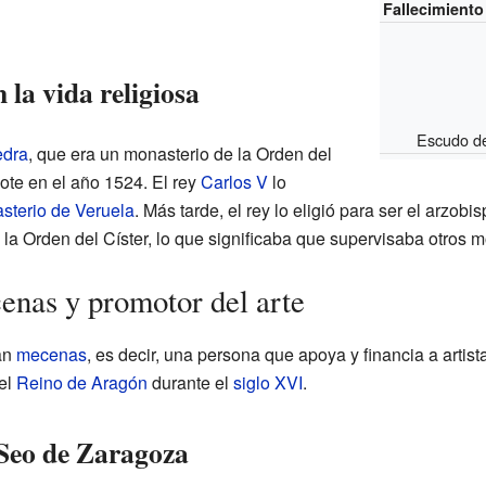
Fallecimiento
 la vida religiosa
Escudo de
edra
, que era un monasterio de la Orden del
dote en el año 1524. El rey
Carlos V
lo
sterio de Veruela
. Más tarde, el rey lo eligió para ser el arzo
la Orden del Císter, lo que significaba que supervisaba otros m
nas y promotor del arte
an
mecenas
, es decir, una persona que apoya y financia a artist
el
Reino de Aragón
durante el
siglo XVI
.
 Seo de Zaragoza