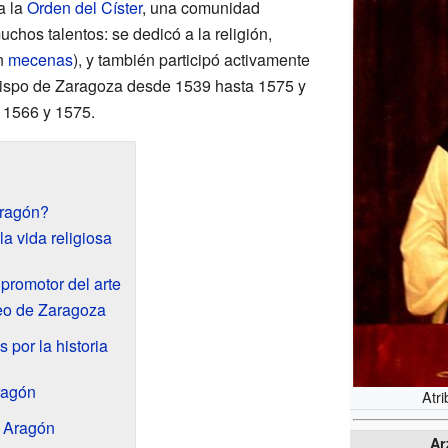
a la
Orden del Císter
, una comunidad
chos talentos: se dedicó a la religión,
un
mecenas
), y también participó activamente
zobispo de Zaragoza desde 1539 hasta 1575 y
 1566 y 1575.
Aragón?
a vida religiosa
romotor del arte
eo de Zaragoza
s por la historia
ragón
Atr
 Aragón
Ar