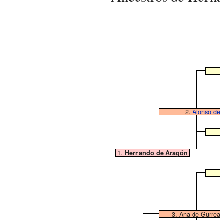
2.
Alonso d
1.
Hernando de Aragón
3. Ana de Gurrea