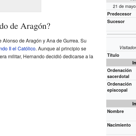
21 de mayo
Predecesor
Sucesor
do de Aragón?
e Alonso de Aragón y Ana de Gurrea. Su
Visitado
do II el Católico
. Aunque al principio se
Título
ra militar, Hernando decidió dedicarse a la
I
Ordenación
sacerdotal
Ordenación
episcopal
I
Nombre
Nacimiento