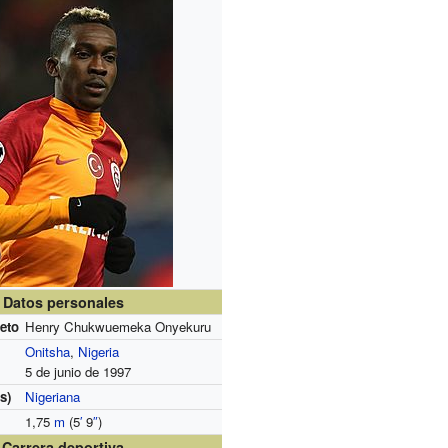
Datos personales
eto
Henry Chukwuemeka Onyekuru
Onitsha
,
Nigeria
5 de junio de 1997
s)
Nigeriana
1,75
m
(5
′
9
″
)
Carrera deportiva