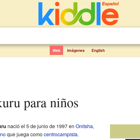
Web
Imágenes
English
kuru para niños
uru
nació el 5 de junio de 1997 en
Onitsha
,
ano
que juega como
centrocampista
.