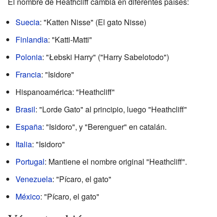
El nombre de Heathcliff cambia en diferentes países:
Suecia
: "Katten Nisse" (El gato Nisse)
Finlandia
: "Katti-Matti"
Polonia
: "Łebski Harry" ("Harry Sabelotodo")
Francia
: "Isidore"
Hispanoamérica: "Heathcliff"
Brasil
: "Lorde Gato" al principio, luego "Heathcliff"
España
: "Isidoro", y "Berenguer" en catalán.
Italia
: "Isidoro"
Portugal
: Mantiene el nombre original "Heathcliff".
Venezuela
: "Pícaro, el gato"
México
: "Pícaro, el gato"