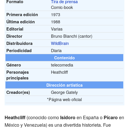
Tira de prensa
Formato
Comic-book
1973
Primera edición
1988
Última edición
Varias
Editorial
Bruno Bianchi (cantor)
Director
WildBrain
Distribuidora
Diaria
Periodicidad
Contenido
telecomedia
Género
Heathcliff
Personajes
principales
Dirección artística
George Gately
Creador(es)
*
Página web oficial
Heathcliff
(conocido como
Isidoro
en España o
Pícaro
en
México y Venezuela) es una divertida historieta. Fue