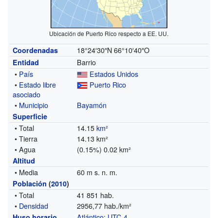
Ubicación de Puerto Rico respecto a EE. UU.
18°24′30″N
66°10′40″O
Coordenadas
Barrio
Entidad
•
País
Estados Unidos
•
Estado libre
Puerto Rico
asociado
•
Municipio
Bayamón
Superficie
• Total
14.15
km²
• Tierra
14.13 km²
• Agua
(0.15%) 0.02 km²
Altitud
• Media
60 m s. n. m.
Población
(
2010
)
• Total
41 851 hab.
•
Densidad
2956,77 hab./km²
Atlántico
:
UTC-4
Huso horario