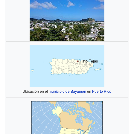
Hato Tejas
Ubicación en el
municipio de Bayamón
en
Puerto Rico