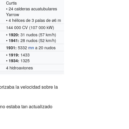
Curtis
• 24 calderas acuatubulares
Yarrow
• 4 hélices de 3 palas de ø6 m
144 000 CV (107 000 kW)
•
31 nudos (57 km/h)
1920:
•
28 nudos (52 km/h)
1941:
5332
mn
a 20 nudos
1931:
•
1433
1919:
•
1325
1934:
4 hidroaviones
rizaba la velocidad sobre la
no estaba tan actualizado