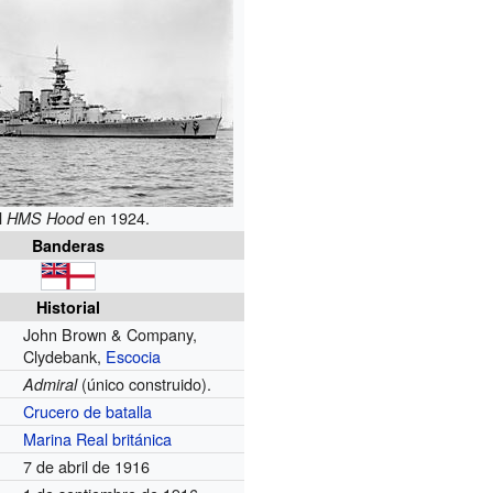
l
en 1924.
HMS Hood
Banderas
Historial
John Brown & Company,
Clydebank,
Escocia
(único construido).
Admiral
Crucero de batalla
Marina Real británica
7 de abril de 1916