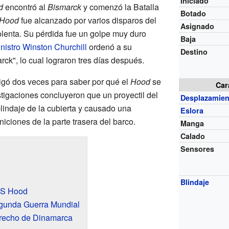
Iniciado
d
encontró al
Bismarck
y comenzó la Batalla
Botado
Hood
fue alcanzado por varios disparos del
Asignado
olenta. Su pérdida fue un golpe muy duro
Baja
nistro
Winston Churchill
ordenó a su
Destino
ck", lo cual lograron tres días después.
igó dos veces para saber por qué el
Hood
se
Car
tigaciones concluyeron que un proyectil del
Desplazamien
lindaje de la cubierta y causado una
Eslora
ciones de la parte trasera del barco.
Manga
Calado
Sensores
Blindaje
HMS Hood
egunda Guerra Mundial
trecho de Dinamarca