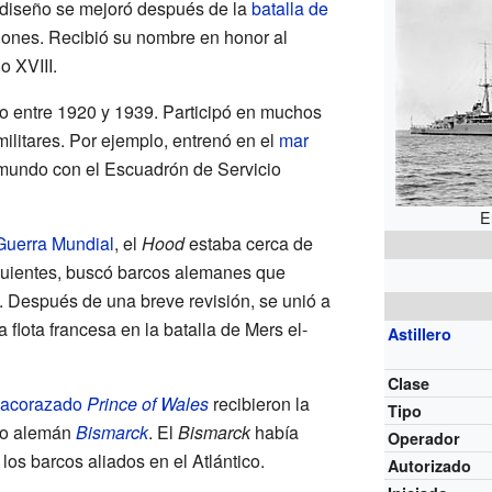
diseño se mejoró después de la
batalla de
ciones. Recibió su nombre en honor al
 XVIII.
o entre 1920 y 1939. Participó en muchos
militares. Por ejemplo, entrenó en el
mar
l mundo con el Escuadrón de Servicio
E
uerra Mundial
, el
Hood
estaba cerca de
guientes, buscó barcos alemanes que
. Después de una breve revisión, se unió a
a flota francesa en la batalla de Mers el-
Astillero
Clase
acorazado
Prince of Wales
recibieron la
Tipo
do alemán
Bismarck
. El
Bismarck
había
Operador
los barcos aliados en el Atlántico.
Autorizado