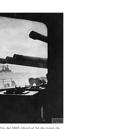
afía del HMS Hood el 24 de mayo de