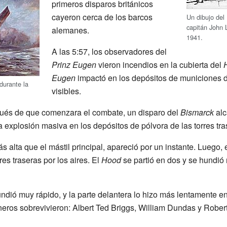
primeros disparos británicos
cayeron cerca de los barcos
Un dibujo de
capitán John
alemanes.
1941.
A las 5:57, los observadores del
Prinz Eugen
vieron incendios en la cubierta del
Eugen
impactó en los depósitos de municiones d
durante la
visibles.
és de que comenzara el combate, un disparo del
Bismarck
alc
 explosión masiva en los depósitos de pólvora de las torres tra
s alta que el mástil principal, apareció por un instante. Luego, 
es traseras por los aires. El
Hood
se partió en dos y se hundi
undió muy rápido, y la parte delantera lo hizo más lentamente e
neros sobrevivieron: Albert Ted Briggs, William Dundas y Robert 