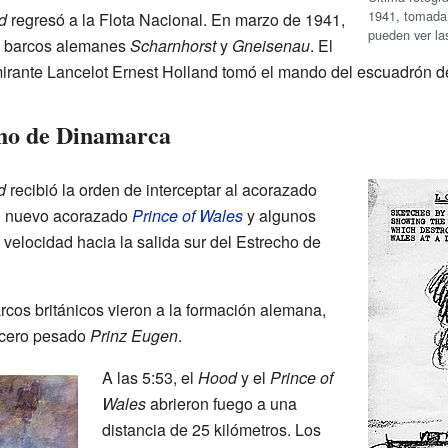
1941, tomada
d
regresó a la Flota Nacional. En marzo de 1941,
pueden ver la
os barcos alemanes
Scharnhorst
y
Gneisenau
. El
irante Lancelot Ernest Holland tomó el mando del escuadrón de
cho de Dinamarca
d
recibió la orden de interceptar al acorazado
l nuevo acorazado
Prince of Wales
y algunos
velocidad hacia la salida sur del Estrecho de
rcos británicos vieron a la formación alemana,
ucero pesado
Prinz Eugen
.
A las 5:53, el
Hood
y el
Prince of
Wales
abrieron fuego a una
distancia de 25 kilómetros. Los