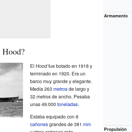
Armamento
S Hood?
El
Hood
fue botado en 1918 y
terminado en 1920. Era un
barco muy grande y elegante.
Medía 263
metros
de largo y
32 metros de ancho. Pesaba
unas 49.000
toneladas
.
Estaba equipado con 8
cañones
grandes de 381
mm
Propulsión
y otros cañones más