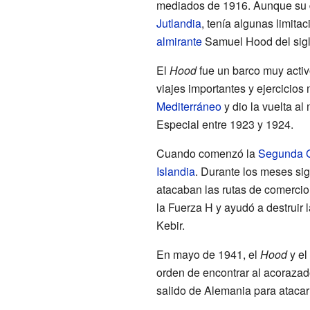
mediados de 1916. Aunque su 
Jutlandia
, tenía algunas limita
almirante
Samuel Hood del siglo
El
Hood
fue un barco muy activ
viajes importantes y ejercicios 
Mediterráneo
y dio la vuelta a
Especial entre 1923 y 1924.
Cuando comenzó la
Segunda G
Islandia
. Durante los meses si
atacaban las rutas de comercio
la Fuerza H y ayudó a destruir l
Kebir.
En mayo de 1941, el
Hood
y el
orden de encontrar al acoraza
salido de Alemania para atacar 