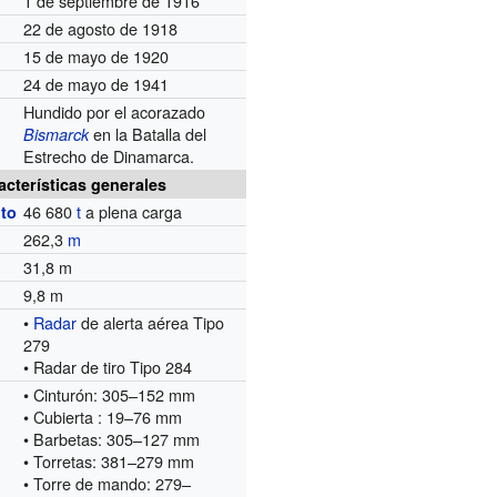
1 de septiembre de 1916
22 de agosto de 1918
15 de mayo de 1920
24 de mayo de 1941
Hundido por el acorazado
en la Batalla del
Bismarck
Estrecho de Dinamarca.
acterísticas generales
46 680
t
a plena carga
to
262,3
m
31,8 m
9,8 m
•
Radar
de alerta aérea Tipo
279
• Radar de tiro Tipo 284
• Cinturón: 305–152 mm
• Cubierta : 19–76 mm
• Barbetas: 305–127 mm
• Torretas: 381–279 mm
• Torre de mando: 279–