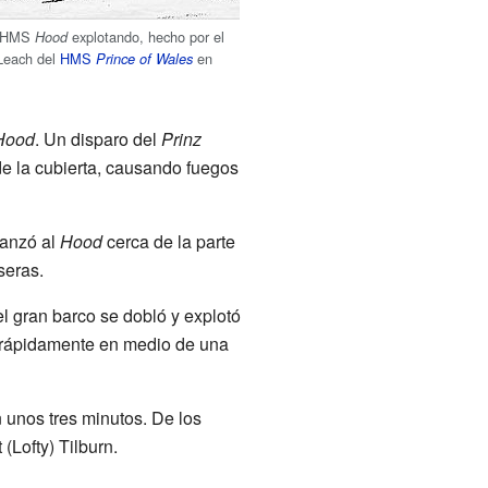
l HMS
explotando, hecho por el
Hood
 Leach del
HMS
en
Prince of Wales
Hood
. Un disparo del
Prinz
e la cubierta, causando fuegos
anzó al
Hood
cerca de la parte
seras.
el gran barco se dobló y explotó
ó rápidamente en medio de una
n unos tres minutos. De los
(Lofty) Tilburn.