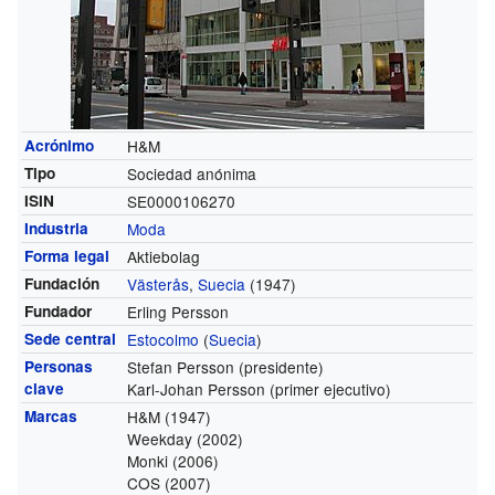
Acrónimo
H&M
Tipo
Sociedad anónima
ISIN
SE0000106270
Industria
Moda
Forma legal
Aktiebolag
Fundación
Västerås
,
Suecia
(1947)
Fundador
Erling Persson
Sede central
Estocolmo
(
Suecia
)
Personas
Stefan Persson (presidente)
clave
Karl-Johan Persson (primer ejecutivo)
Marcas
H&M (1947)
Weekday (2002)
Monki (2006)
COS (2007)