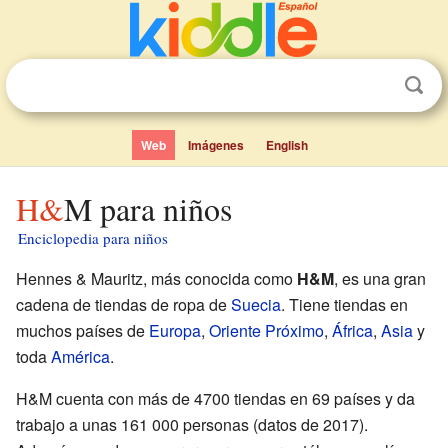
Web
Imágenes
English
H&M para niños
Enciclopedia para niños
Hennes & Mauritz, más conocida como
H&M
, es una gran
cadena de tiendas de ropa de
Suecia
. Tiene tiendas en
muchos países de
Europa
,
Oriente Próximo
,
África
,
Asia
y
toda
América
.
H&M cuenta con más de 4700 tiendas en 69 países y da
trabajo a unas 161 000 personas (datos de 2017).