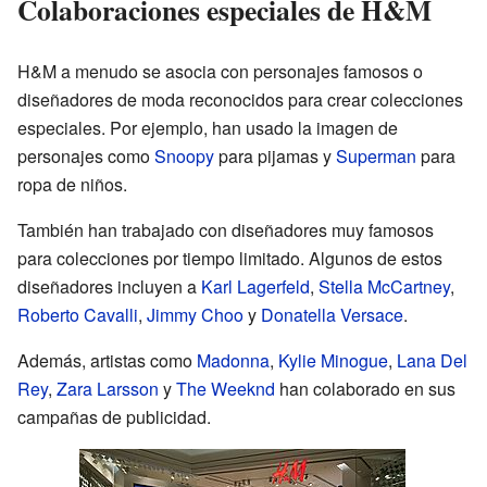
Colaboraciones especiales de H&M
H&M a menudo se asocia con personajes famosos o
diseñadores de moda reconocidos para crear colecciones
especiales. Por ejemplo, han usado la imagen de
personajes como
Snoopy
para pijamas y
Superman
para
ropa de niños.
También han trabajado con diseñadores muy famosos
para colecciones por tiempo limitado. Algunos de estos
diseñadores incluyen a
Karl Lagerfeld
,
Stella McCartney
,
Roberto Cavalli
,
Jimmy Choo
y
Donatella Versace
.
Además, artistas como
Madonna
,
Kylie Minogue
,
Lana Del
Rey
,
Zara Larsson
y
The Weeknd
han colaborado en sus
campañas de publicidad.