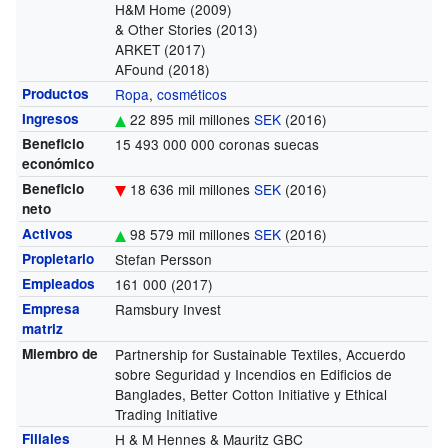
H&M Home (2009)
& Other Stories (2013)
ARKET (2017)
AFound (2018)
Productos
Ropa
,
cosméticos
Ingresos
22 895 mil millones
SEK
(2016)
Beneficio
15 493 000 000 coronas suecas
económico
Beneficio
18 636 mil millones
SEK
(2016)
neto
Activos
98 579 mil millones
SEK
(2016)
Propietario
Stefan Persson
Empleados
161 000
(2017)
Empresa
Ramsbury Invest
matriz
Miembro de
Partnership for Sustainable Textiles, Accuerdo
sobre Seguridad y Incendios en Edificios de
Banglades, Better Cotton Initiative y Ethical
Trading Initiative
Filiales
H & M Hennes & Mauritz GBC