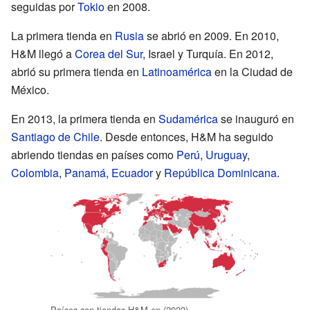
seguidas por
Tokio
en 2008.
La primera tienda en
Rusia
se abrió en 2009. En 2010,
H&M llegó a
Corea del Sur
, Israel y Turquía. En 2012,
abrió su primera tienda en
Latinoamérica
en la Ciudad de
México.
En 2013, la primera tienda en
Sudamérica
se inauguró en
Santiago de Chile
. Desde entonces, H&M ha seguido
abriendo tiendas en países como
Perú
,
Uruguay
,
Colombia
,
Panamá
,
Ecuador
y
República Dominicana
.
Países con tiendas H&M en (2022)