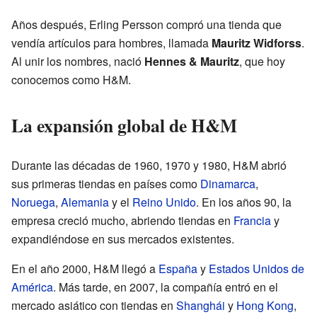
Años después, Erling Persson compró una tienda que
vendía artículos para hombres, llamada
Mauritz Widforss
.
Al unir los nombres, nació
Hennes & Mauritz
, que hoy
conocemos como H&M.
La expansión global de H&M
Durante las décadas de 1960, 1970 y 1980, H&M abrió
sus primeras tiendas en países como
Dinamarca
,
Noruega
,
Alemania
y el
Reino Unido
. En los años 90, la
empresa creció mucho, abriendo tiendas en
Francia
y
expandiéndose en sus mercados existentes.
En el año 2000, H&M llegó a
España
y
Estados Unidos de
América
. Más tarde, en 2007, la compañía entró en el
mercado asiático con tiendas en
Shanghái
y
Hong Kong
,