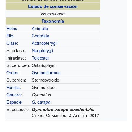
Estado de conservación
No evaluado
Taxonomía
Reino
:
Animalia
Filo
:
Chordata
Clase
:
Actinopterygii
Subclase:
Neopterygii
Infraclase:
Teleostei
Superorden:
Ostariophysi
Orden
:
Gymnotiformes
Suborden:
Sternopygoidei
Familia
:
Gymnotidae
Género
:
Gymnotus
Especie
:
G. carapo
Subespecie:
Gymnotus carapo occidentalis
Craig, Crampton, & Albert, 2017