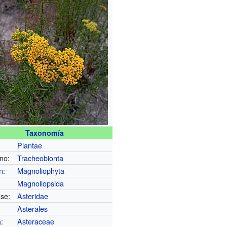
Taxonomía
Plantae
no:
Tracheobionta
ón
:
Magnoliophyta
Magnoliopsida
se:
Asteridae
:
Asterales
a
:
Asteraceae