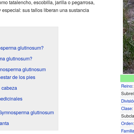
 tatalencho, escobilla, jarilla o pegarrosa,
 especial: sus tallos liberan una sustancia
osperma glutinosum?
a glutinosum?
mnosperma glutinosum
estar de los pies
Reino
:
e cabeza
Subrei
medicinales
Divisi
Clase
:
de Gymnosperma glutinosum
Subcla
anta
Orden
Famili