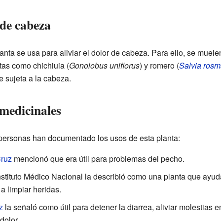
 de cabeza
lanta se usa para aliviar el dolor de cabeza. Para ello, se mue
tas como chichiuia (
Gonolobus uniflorus
) y romero (
Salvia rosm
e sujeta a la cabeza.
 medicinales
as personas han documentado los usos de esta planta:
Cruz
mencionó que era útil para problemas del pecho.
Instituto Médico Nacional la describió como una planta que ayud
 a limpiar heridas.
z
la señaló como útil para detener la diarrea, aliviar molestias e
dolor.