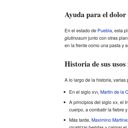
Ayuda para el dolor
En el estado de
Puebla
, esta p
glutinosum
junto con otras plan
en la frente como una pasta y s
Historia de sus usos
A lo largo de la historia, vari
En el siglo
xvi
,
Martín de la 
A principios del siglo
xx
, el 
cuerpo, a combatir la fiebre y
Más tarde,
Maximino Martíne
cicatrizar heridas y calmar el 