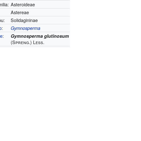
ilia:
Asteroideae
Astereae
bu:
Solidagininae
o
:
Gymnosperma
ie
:
Gymnosperma glutinosum
(Spreng.) Less.