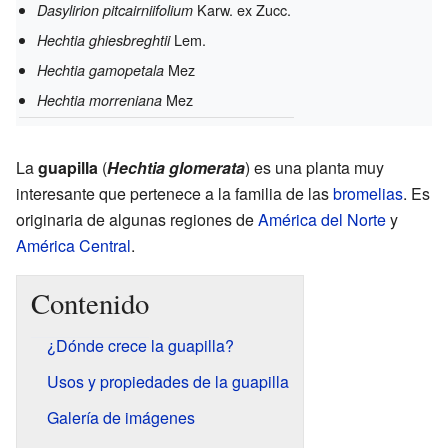
Karw. ex Zucc.
Dasylirion pitcairniifolium
Lem.
Hechtia ghiesbreghtii
Mez
Hechtia gamopetala
Mez
Hechtia morreniana
La
guapilla
(
Hechtia glomerata
) es una planta muy
interesante que pertenece a la familia de las
bromelias
. Es
originaria de algunas regiones de
América del Norte
y
América Central
.
Contenido
¿Dónde crece la guapilla?
Usos y propiedades de la guapilla
Galería de imágenes