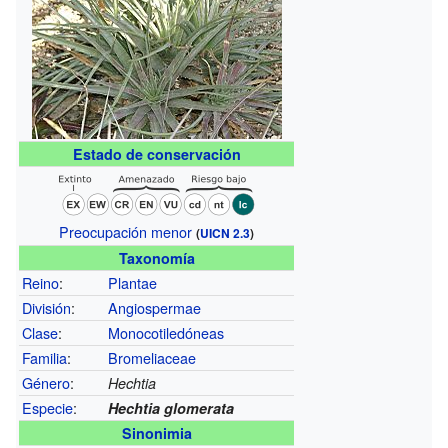
Estado de conservación
Preocupación menor
(
UICN 2.3
)
Taxonomía
Reino
:
Plantae
División
:
Angiospermae
Clase
:
Monocotiledóneas
Familia
:
Bromeliaceae
Género
:
Hechtia
Especie
:
Hechtia glomerata
Sinonimia