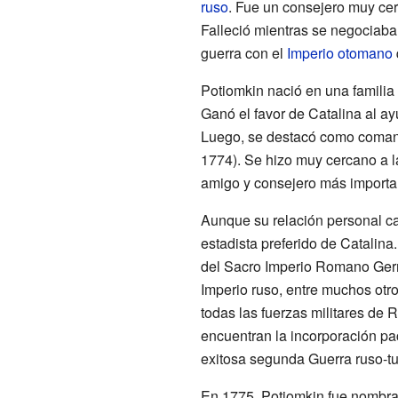
ruso
. Fue un consejero muy ce
Falleció mientras se negociaba 
guerra con el
Imperio otomano
Potiomkin nació en una famili
Ganó el favor de Catalina al a
Luego, se destacó como comanda
1774). Se hizo muy cercano a l
amigo y consejero más importa
Aunque su relación personal ca
estadista preferido de Catalina.
del Sacro Imperio Romano Germán
Imperio ruso, entre muchos otr
todas las fuerzas militares de 
encuentran la incorporación pa
exitosa segunda Guerra ruso-tu
En 1775, Potiomkin fue nombra