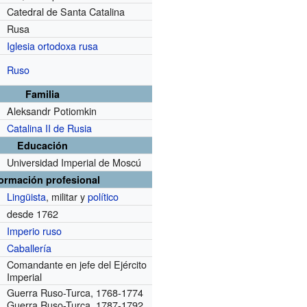
Catedral de Santa Catalina
Rusa
Iglesia ortodoxa rusa
Ruso
Familia
Aleksandr Potiomkin
Catalina II de Rusia
Educación
Universidad Imperial de Moscú
formación profesional
Lingüista
, militar y
político
desde 1762
Imperio ruso
Caballería
Comandante en jefe del Ejército
Imperial
Guerra Ruso-Turca, 1768-1774
Guerra Ruso-Turca, 1787-1792