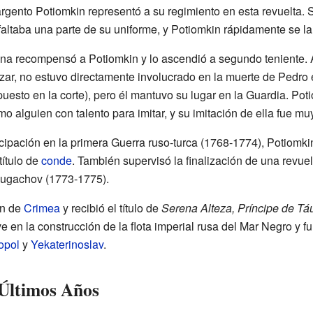
l sargento Potiomkin representó a su regimiento en esta revuelta
e faltaba una parte de su uniforme, y Potiomkin rápidamente se la
ina recompensó a Potiomkin y lo ascendió a segundo teniente.
zar, no estuvo directamente involucrado en la muerte de Pedro e
uesto en la corte), pero él mantuvo su lugar en la Guardia. Pot
o alguien con talento para imitar, y su imitación de ella fue muy
cipación en la primera Guerra ruso-turca (1768-1774), Potiom
título de
conde
. También supervisó la finalización de una revue
Pugachov (1773-1775).
ón de
Crimea
y recibió el título de
Serena Alteza, Príncipe de Tá
 en la construcción de la flota imperial rusa del Mar Negro y f
opol
y
Yekaterinoslav
.
 Últimos Años