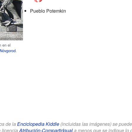
Pueblo Potemkin
n en el
Nóvgorod
.
los de la
Enciclopedia Kiddle
(incluidas las imágenes) se puede u
a licencia
Atribución-CompartirIgual
a menos que se indique lo con