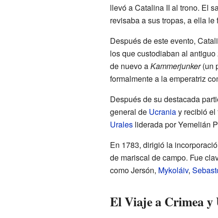
llevó a Catalina II al trono. E
revisaba a sus tropas, a ella l
Después de este evento, Catal
los que custodiaban al antiguo 
de nuevo a
Kammerjunker
(un p
formalmente a la emperatriz com
Después de su destacada parti
general de
Ucrania
y recibió el 
Urales
liderada por Yemelián 
En 1783, dirigió la incorporaci
de mariscal de campo. Fue clave
como Jersón,
Mykoláiv
,
Sebast
El Viaje a Crimea y