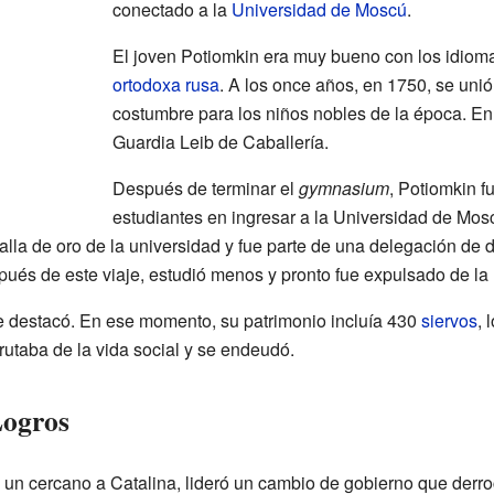
conectado a la
Universidad de Moscú
.
El joven Potiomkin era muy bueno con los idioma
ortodoxa rusa
. A los once años, en 1750, se unió
costumbre para los niños nobles de la época. En 
Guardia Leib de Caballería.
Después de terminar el
gymnasium
, Potiomkin f
estudiantes en ingresar a la Universidad de Mos
alla de oro de la universidad y fue parte de una delegación de
pués de este viaje, estudió menos y pronto fue expulsado de la 
e destacó. En ese momento, su patrimonio incluía 430
siervos
, 
utaba de la vida social y se endeudó.
Logros
v, un cercano a Catalina, lideró un cambio de gobierno que der