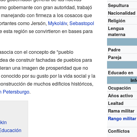
Sepultura
omo gobernante con gran autoridad, trabajó
Nacionalidad
s, manejando con firmeza a los cosacos que
Religión
portantes como Jersón,
Mykoláiv
,
Sebastopol
Lengua
e esta región se convirtieron en bases para
materna
Padre
 asocia con el concepto de "pueblo
Pareja
 idea de construir fachadas de pueblos para
 vieran una imagen de prosperidad que no
Educado en
conocido por su gusto por la vida social y la
In
onstrucción de muchos edificios históricos,
Ocupación
 Petersburgo
.
Años activo
Lealtad
Rama militar
Rango militar
mkin
Educación
Conflictos