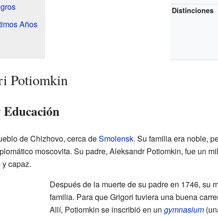
ogros
Distinciones
ltimos Años
ri Potiomkin
y Educación
pueblo de Chizhovo, cerca de
Smolensk
. Su familia era noble, p
diplomático moscovita. Su padre, Aleksandr Potiomkin, fue un mi
e y capaz.
Después de la muerte de su padre en 1746, su m
familia. Para que Grigori tuviera una buena carre
Allí, Potiomkin se inscribió en un
gymnasium
(un