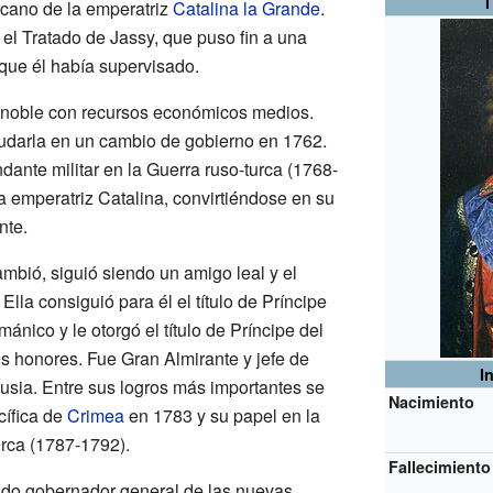
rcano de la emperatriz
Catalina la Grande
.
el Tratado de Jassy, que puso fin a una
que él había supervisado.
a noble con recursos económicos medios.
yudarla en un cambio de gobierno en 1762.
nte militar en la Guerra ruso-turca (1768-
a emperatriz Catalina, convirtiéndose en su
nte.
mbió, siguió siendo un amigo leal y el
 Ella consiguió para él el título de Príncipe
ico y le otorgó el título de Príncipe del
os honores. Fue Gran Almirante y jefe de
I
Rusia. Entre sus logros más importantes se
Nacimiento
cífica de
Crimea
en 1783 y su papel en la
rca (1787-1792).
Fallecimiento
do gobernador general de las nuevas