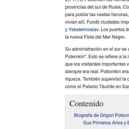
provincias del sur de Rusia. C
para poblar las vastas llanura
vivían allí. Fundó ciudades im
y
Yekaterinoslav
. Los puertos d
la nueva Flota del Mar Negro.
Su administración en el sur se
Potemkin". Esto se refiere a la
que los visitantes importantes
siempre era real. Potiomkin era 
riqueza. También supervisó la c
como el Palacio Táuride en
San
Contenido
Biografía de Grigori Potio
Sus Primeros Años y 