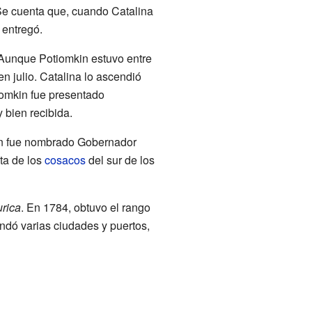
. Se cuenta que, cuando Catalina
 entregó.
 Aunque Potiomkin estuvo entre
n julio. Catalina lo ascendió
iomkin fue presentado
 bien recibida.
kin fue nombrado Gobernador
lta de los
cosacos
del sur de los
urica
. En 1784, obtuvo el rango
undó varias ciudades y puertos,