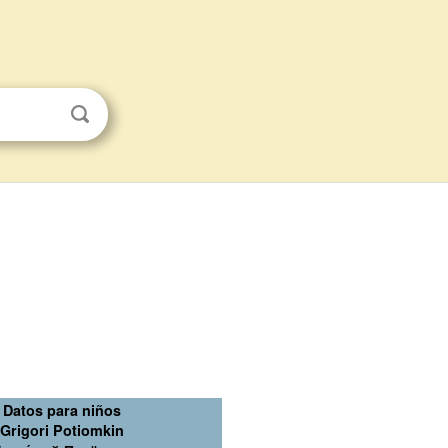
Datos para niños
Grigori Potiomkin