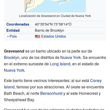
Localización de Gravesend en Ciudad de Nueva York
40°35′54″N 73°58′14″O
Coordenadas
Barrio de Brooklyn
Entidad
•
País
Estados Unidos
Gravesend
es un barrio ubicado en la parte sur de
Brooklyn
, uno de los distritos de
Nueva York
. Se encuentra
en el extremo suroeste de
Long Island
, en el estado de
Nueva York
.
Este barrio tiene vecinos interesantes: al sur está
Coney
Island
, famoso por sus atracciones. Al oeste se encuentra
Bath Beach, al norte
Bensonhurst
y al este Homecrest y
Sheepshead Bay.
Gravesend fue una de las primeras ciudades fundadas en