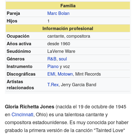
Familia
Marc Bolan
Pareja
1
Hijos
Información profesional
cantante, compositora
Ocupación
desde 1960
Años activa
LaVerne Ware
Seudónimo
R&B
,
soul
Géneros
Piano
y voz
Instrumento
EMI
,
Motown
, Mint Records
Discográficas
Artistas
T.Rex
, Jerry Garcia Band
relacionados
Gloria Richetta Jones
(nacida el 19 de octubre de 1945
en
Cincinnati
, Ohio) es una talentosa cantante y
compositora estadounidense. Es muy conocida por haber
grabado la primera versión de la canción "Tainted Love"