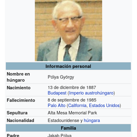
Información personal
Nombre en
Pólya György
húngaro
13 de diciembre de 1887
Nacimiento
Budapest
(
Imperio austrohúngaro
)
8 de septiembre de 1985
Fallecimiento
Palo Alto
(
California
,
Estados Unidos
)
Alta Mesa Memorial Park
Sepultura
Estadounidense y
húngara
Nacionalidad
Familia
Jakab Pólya
Padre