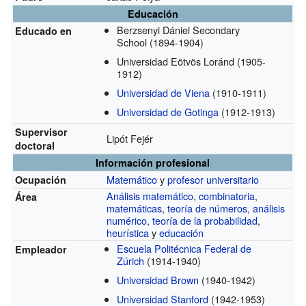
Educación
Berzsenyi Dániel Secondary
Educado en
School
(1894-1904)
Universidad Eötvös Loránd
(1905-
1912)
Universidad de Viena
(1910-1911)
Universidad de Gotinga
(1912-1913)
Supervisor
Lipót Fejér
doctoral
Información profesional
Matemático
y
profesor universitario
Ocupación
Análisis matemático
,
combinatoria
,
Área
matemáticas
,
teoría de números
,
análisis
numérico
,
teoría de la probabilidad
,
heurística
y
educación
Escuela Politécnica Federal de
Empleador
Zúrich
(1914-1940)
Universidad Brown
(1940-1942)
Universidad Stanford
(1942-1953)