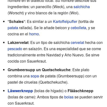
nombre en el dialecto local. Su nombre describe sus
ingredientes: un panecillo (Weck), una
salchicha
(Worscht) y vino blanco de la región (Woi).
"
Schales
": Es similar a un
Kartoffelpuffer
(tortita de
patata
rallada). Se le añade beicon y
cebolleta
, y se
cocina en el
horno
.
Lakzervelat
: Es un tipo de salchicha
cervelat
hecha con
pescado
en salazón. Es una especialidad que se come
tradicionalmente entre Navidad y Año Nuevo. Se sirve
cocida con Sauerkraut.
Grumbeersupp un Quetschekuche
: Este plato
combina una
sopa
de patata (Grumbeersupp) con un
pastel de ciruelas (Quetschekuche).
Läwwerknepp
(bolas de hígado) o
Flääschknepp
(bolas de carne): Ambos tipos de
bolas
se pueden servir
con Sauerkraut.