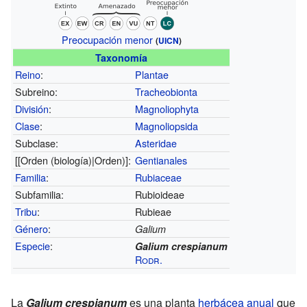
Preocupación menor
(
UICN
)
Taxonomía
Reino
:
Plantae
Subreino:
Tracheobionta
División
:
Magnoliophyta
Clase
:
Magnoliopsida
Subclase:
Asteridae
[[Orden (biología)|Orden)]:
Gentianales
Familia
:
Rubiaceae
Subfamilia:
Rubioideae
Tribu
:
Rubieae
Género
:
Galium
Especie
:
Galium crespianum
Rodr.
La
Galium crespianum
es una planta
herbácea
anual
que