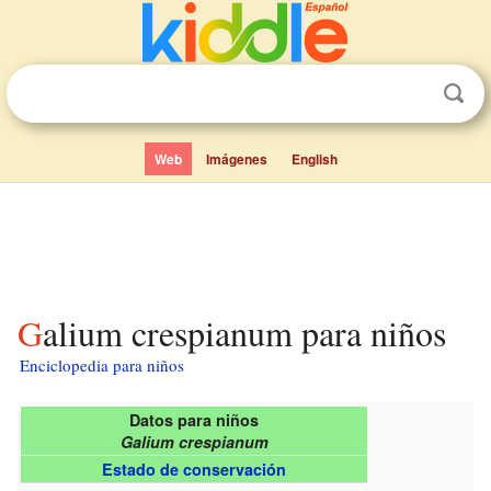
Web
Imágenes
English
Galium crespianum para niños
Enciclopedia para niños
Datos para niños
Galium crespianum
Estado de conservación