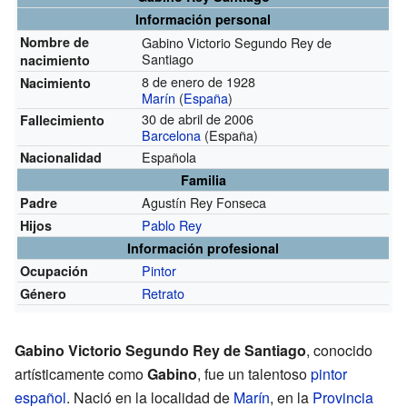
Información personal
Nombre de
Gabino Victorio Segundo Rey de
Santiago
nacimiento
8 de enero de 1928
Nacimiento
Marín
(
España
)
30 de abril de 2006
Fallecimiento
Barcelona
(España)
Española
Nacionalidad
Familia
Agustín Rey Fonseca
Padre
Pablo Rey
Hijos
Información profesional
Pintor
Ocupación
Retrato
Género
Gabino Victorio Segundo Rey de Santiago
, conocido
artísticamente como
Gabino
, fue un talentoso
pintor
español
. Nació en la localidad de
Marín
, en la
Provincia