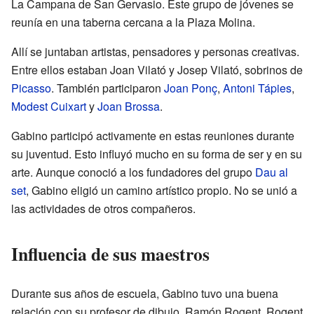
La Campana de San Gervasio. Este grupo de jóvenes se
reunía en una taberna cercana a la Plaza Molina.
Allí se juntaban artistas, pensadores y personas creativas.
Entre ellos estaban Joan Vilató y Josep Vilató, sobrinos de
Picasso
. También participaron
Joan Ponç
,
Antoni Tápies
,
Modest Cuixart
y
Joan Brossa
.
Gabino participó activamente en estas reuniones durante
su juventud. Esto influyó mucho en su forma de ser y en su
arte. Aunque conoció a los fundadores del grupo
Dau al
set
, Gabino eligió un camino artístico propio. No se unió a
las actividades de otros compañeros.
Influencia de sus maestros
Durante sus años de escuela, Gabino tuvo una buena
relación con su profesor de dibujo, Ramón Rogent. Rogent