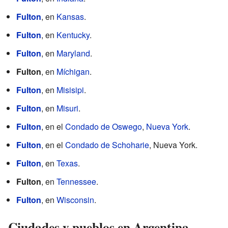
Fulton
, en
Kansas
.
Fulton
, en
Kentucky
.
Fulton
, en
Maryland
.
Fulton
, en
Míchigan
.
Fulton
, en
Misisipi
.
Fulton
, en
Misuri
.
Fulton
, en el
Condado de Oswego
,
Nueva York
.
Fulton
, en el
Condado de Schoharie
, Nueva York.
Fulton
, en
Texas
.
Fulton
, en
Tennessee
.
Fulton
, en
Wisconsin
.
Ciudades y pueblos en Argentina