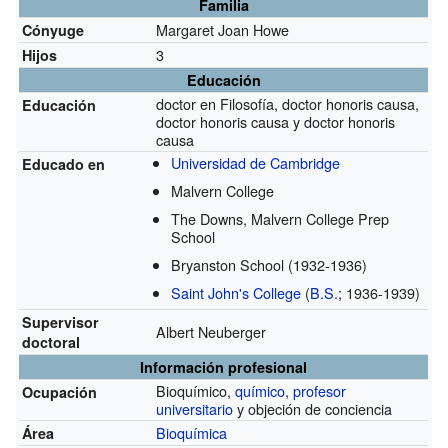
Familia
Margaret Joan Howe
Cónyuge
3
Hijos
Educación
doctor en Filosofía, doctor honoris causa,
Educación
doctor honoris causa y doctor honoris
causa
Universidad de Cambridge
Educado en
Malvern College
The Downs, Malvern College Prep
School
Bryanston School
(1932-1936)
Saint John's College
(
B.S.
; 1936-1939)
Supervisor
Albert Neuberger
doctoral
Información profesional
Bioquímico,
químico
,
profesor
Ocupación
universitario
y objeción de conciencia
Bioquímica
Área