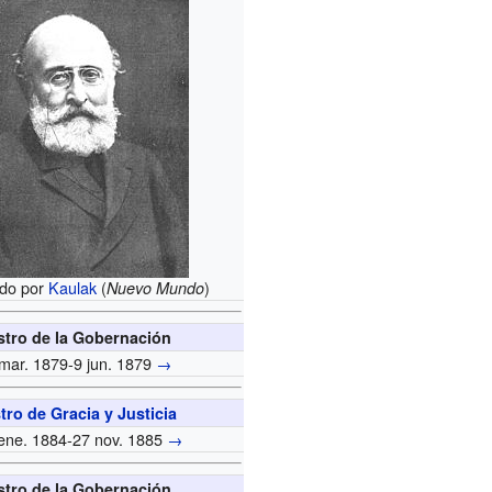
ado por
Kaulak
(
)
Nuevo Mundo
stro de la Gobernación
mar. 1879-9 jun. 1879
→
tro de Gracia y Justicia
ene. 1884-27 nov. 1885
→
stro de la Gobernación