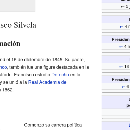
5 
←
sco Silvela
4 m
←
Presiden
mación
4 m
←
rid el 15 de diciembre de 1845. Su padre,
18 
←
anco
, también fue una figura destacada en la
istrado. Francisco estudió
Derecho
en la
Presiden
y se unió a la
Real Academia de
6 
←
 1862.
p
Comenzó su carrera política