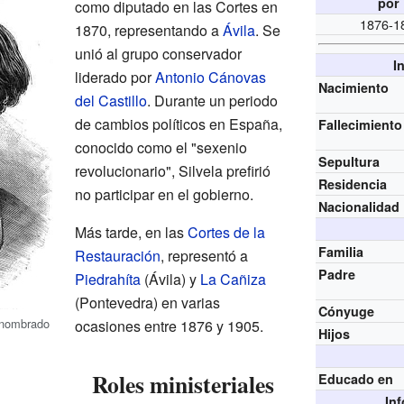
por
como diputado en las Cortes en
1876-1
1870, representando a
Ávila
. Se
unió al grupo conservador
I
liderado por
Antonio Cánovas
Nacimiento
del Castillo
. Durante un periodo
de cambios políticos en España,
Fallecimiento
conocido como el "sexenio
Sepultura
revolucionario", Silvela prefirió
Residencia
no participar en el gobierno.
Nacionalidad
Más tarde, en las
Cortes de la
Familia
Restauración
, representó a
Padre
Piedrahíta
(Ávila) y
La Cañiza
(Pontevedra) en varias
Cónyuge
e nombrado
ocasiones entre 1876 y 1905.
Hijos
Roles ministeriales
Educado en
In