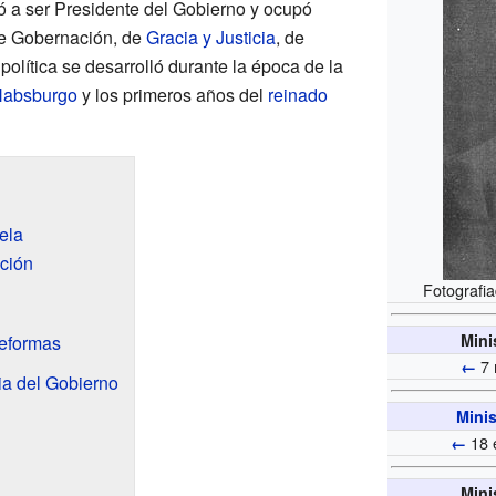
egó a ser Presidente del Gobierno y ocupó
de Gobernación, de
Gracia y Justicia
, de
política se desarrolló durante la época de la
 Habsburgo
y los primeros años del
reinado
ela
ción
Fotografi
Mini
reformas
7 
←
ia del Gobierno
Minis
18 
←
Mini