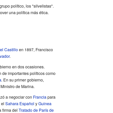
po político, los "silvelistas".
over una política más ética.
l Castillo
en 1897, Francisco
vador
.
obierno en dos ocasiones.
n de importantes políticos como
a
. En su primer gobierno,
 Ministro de Marina.
nzó a negociar con
Francia
para
n el
Sahara Español
y
Guinea
a firma del
Tratado de París de