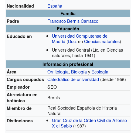
España
Nacionalidad
Familia
Francisco Bernis Carrasco
Padre
Educación
Universidad Complutense de
Educado en
Madrid
(
Doc.
en
Ciencias naturales
)
Universidad Central
(Lic. en Ciencias
naturales; hasta 1941)
Información profesional
Ornitología
,
Biología
y
Ecología
Área
Catedrático de universidad
(desde 1956)
Cargos ocupados
SEO
Empleador
Abreviatura en
Bernis
botánica
Real Sociedad Española de Historia
Miembro de
Natural
Gran Cruz de la Orden Civil de Alfonso
Distinciones
X el Sabio
(1987)