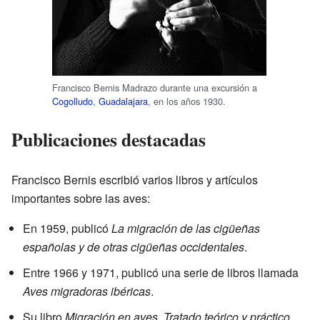
Francisco Bernis Madrazo durante una excursión a
Cogolludo
,
Guadalajara
, en los años 1930.
Publicaciones destacadas
Francisco Bernis escribió varios libros y artículos
importantes sobre las aves:
En 1959, publicó
La migración de las cigüeñas
españolas y de otras cigüeñas occidentales
.
Entre 1966 y 1971, publicó una serie de libros llamada
Aves migradoras ibéricas
.
Su libro
Migración en aves. Tratado teórico y práctico