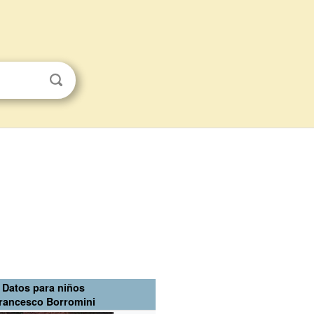
Datos para niños
rancesco Borromini