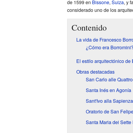
de 1599 en
Bissone
,
Suiza
, y 
considerado uno de los arquit
Contenido
La vida de Francesco Borr
¿Cómo era Borromini
El estilo arquitectónico de
Obras destacadas
San Carlo alle Quattr
Santa Inés en Agonía
Sant'Ivo alla Sapienza
Oratorio de San Felipe 
Santa Maria dei Sette 