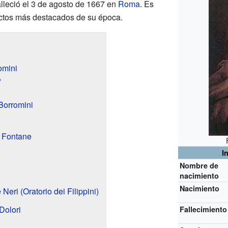
falleció el 3 de agosto de 1667 en
Roma
. Es
ectos más destacados de su época.
omini
?
 Borromini
o Fontane
I
Nombre de
nacimiento
Nacimiento
Neri (Oratorio dei Filippini)
Dolori
Fallecimiento