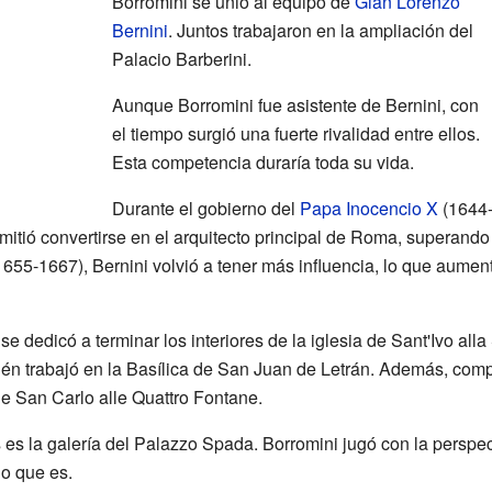
Borromini se unió al equipo de
Gian Lorenzo
Bernini
. Juntos trabajaron en la ampliación del
Palacio Barberini.
Aunque Borromini fue asistente de Bernini, con
el tiempo surgió una fuerte rivalidad entre ellos.
Esta competencia duraría toda su vida.
Durante el gobierno del
Papa Inocencio X
(1644-
mitió convertirse en el arquitecto principal de Roma, superando
655-1667), Bernini volvió a tener más influencia, lo que aumentó
se dedicó a terminar los interiores de la iglesia de Sant'Ivo al
n trabajó en la Basílica de San Juan de Letrán. Además, comp
de San Carlo alle Quattro Fontane.
es la galería del Palazzo Spada. Borromini jugó con la perspect
o que es.