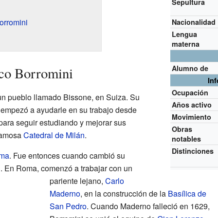
Sepultura
orromini
Nacionalidad
Lengua
materna
Alumno de
sco Borromini
In
Ocupación
un pueblo llamado Bissone, en Suiza. Su
Años activo
 empezó a ayudarle en su trabajo desde
Movimiento
ara seguir estudiando y mejorar sus
Obras
 famosa
Catedral de Milán
.
notables
Distinciones
ma
. Fue entonces cuando cambió su
ni. En Roma, comenzó a trabajar con un
pariente lejano,
Carlo
Maderno
, en la construcción de la
Basílica de
San Pedro
. Cuando Maderno falleció en 1629,