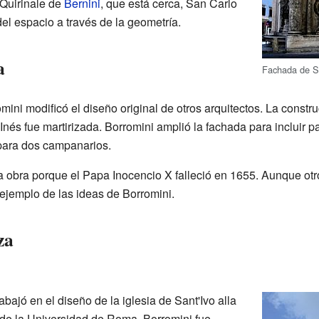
 Quirinale de
Bernini
, que está cerca, San Carlo
el espacio a través de la geometría.
a
Fachada de Sa
mini modificó el diseño original de otros arquitectos. La const
nés fue martirizada. Borromini amplió la fachada para incluir p
 para dos campanarios.
 obra porque el Papa Inocencio X falleció en 1655. Aunque otro 
 ejemplo de las ideas de Borromini.
za
bajó en el diseño de la iglesia de Sant'Ivo alla
 de la Universidad de Roma. Borromini fue