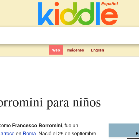
Web
Imágenes
English
orromini para niños
 como
Francesco Borromini
, fue un
arroco
en
Roma
. Nació el 25 de septiembre
F