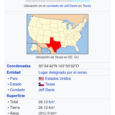
Ubicación en el
condado de Jeff Davis
en
Texas
Ubicación de Texas en EE. UU.
30°34′42″N
103°53′32″O
Coordenadas
Lugar designado por el censo
Entidad
•
País
Estados Unidos
•
Estado
Texas
•
Condado
Jeff Davis
Superficie
• Total
26.12
km²
• Tierra
26.12 km²
• Agua
(0%) 0 km²