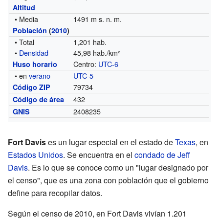
Altitud
• Media
1491 m s. n. m.
Población
(
2010
)
• Total
1,201 hab.
•
Densidad
45,98 hab./km²
Centro:
UTC-6
Huso horario
• en
verano
UTC-5
79734
Código ZIP
432
Código de área
2408235
GNIS
Fort Davis
es un lugar especial en el estado de
Texas
, en
Estados Unidos
. Se encuentra en el
condado de Jeff
Davis
. Es lo que se conoce como un "lugar designado por
el censo", que es una zona con población que el gobierno
define para recopilar datos.
Según el censo de 2010, en Fort Davis vivían 1.201