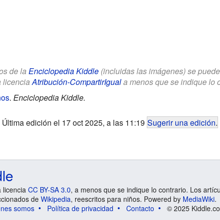
los de la
Enciclopedia Kiddle
(incluidas las imágenes) se puede u
a licencia
Atribución-CompartirIgual
a menos que se indique lo con
ños
.
Enciclopedia Kiddle.
Última edición el 17 oct 2025, a las 11:19
Sugerir una edición
.
dle
a licencia
CC BY-SA 3.0
, a menos que se indique lo contrario. Los artíc
ccionados de
Wikipedia
, reescritos para niños. Powered by
MediaWiki
.
énes somos
Política de privacidad
Contacto
© 2025 Kiddle.co