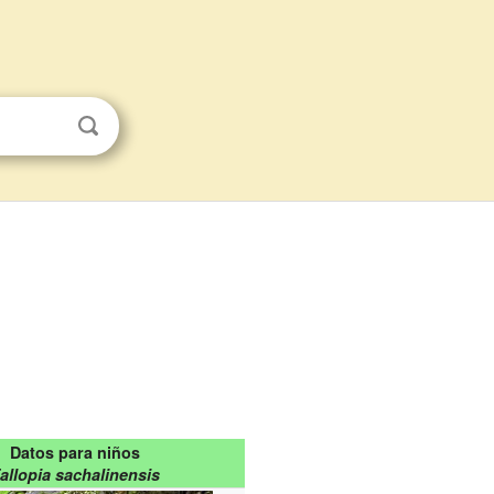
Datos para niños
allopia sachalinensis