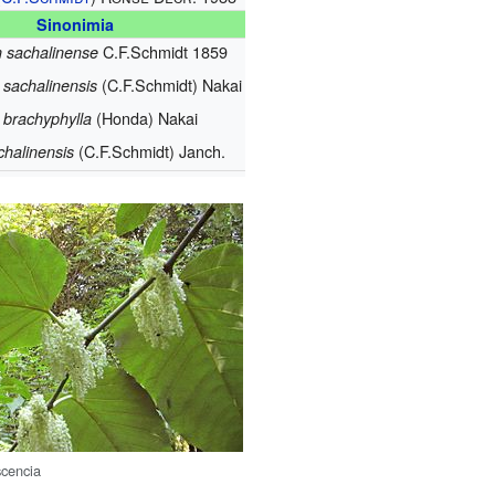
Sinonimia
C.F.Schmidt 1859
 sachalinense
(C.F.Schmidt) Nakai
 sachalinensis
(Honda) Nakai
 brachyphylla
(C.F.Schmidt) Janch.
chalinensis
scencia