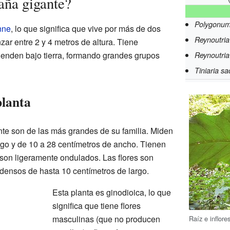
aña gigante?
Polygonum
nne
, lo que significa que vive por más de dos
Reynoutria
ar entre 2 y 4 metros de altura. Tiene
ienden bajo tierra, formando grandes grupos
Reynoutria
Tiniaria sa
planta
te son de las más grandes de su familia. Miden
rgo y de 10 a 28 centímetros de ancho. Tienen
son ligeramente ondulados. Las flores son
densos de hasta 10 centímetros de largo.
Esta planta es ginodioica, lo que
significa que tiene flores
masculinas (que no producen
Raíz e inflore