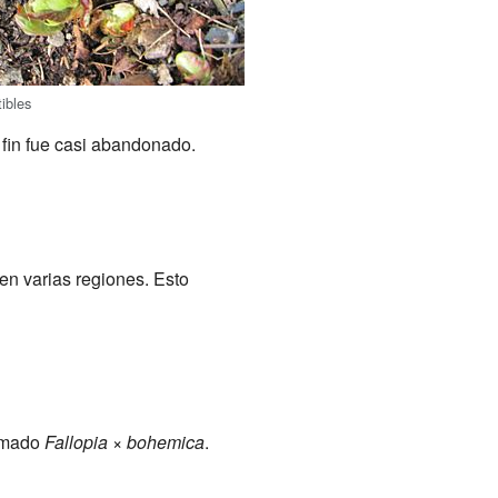
ibles
 fin fue casi abandonado.
en varias regiones. Esto
amado
Fallopia × bohemica
.