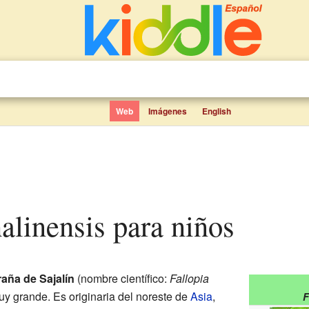
Web
Imágenes
English
halinensis para niños
aña de Sajalín
(nombre científico:
Fallopia
uy grande. Es originaria del noreste de
Asia
,
F