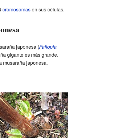
44
cromosomas
en sus células.
ponesa
saraña japonesa (
Fallopia
aña gigante es más grande.
la musaraña japonesa.