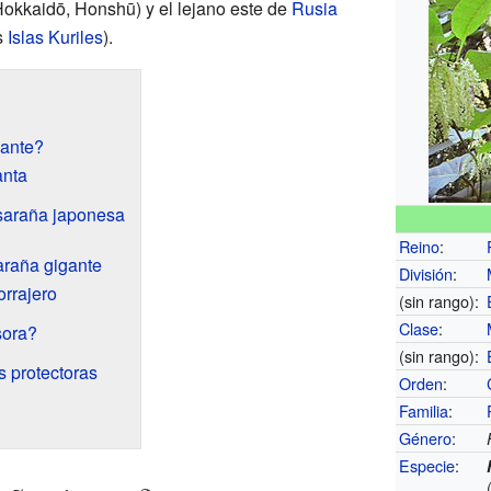
okkaidō, Honshū) y el lejano este de
Rusia
s
Islas Kuriles
).
ante?
anta
saraña japonesa
Reino
:
araña gigante
División
:
orrajero
(sin rango):
Clase
:
sora?
(sin rango):
s protectoras
Orden
:
Familia
:
Género
:
Especie
: