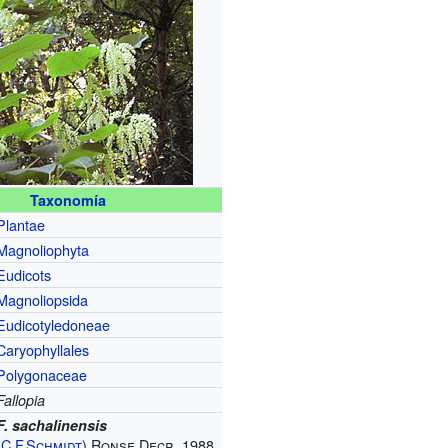
Taxonomía
Plantae
Magnoliophyta
Eudicots
Magnoliopsida
Eudicotyledoneae
Caryophyllales
Polygonaceae
Fallopia
F. sachalinensis
(
C.F.Schmidt
) Ronse Decr. 1988