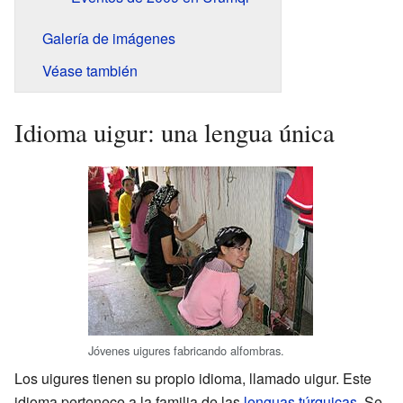
Galería de imágenes
Véase también
Idioma uigur: una lengua única
Jóvenes uigures fabricando alfombras.
Los uigures tienen su propio idioma, llamado uigur. Este
idioma pertenece a la familia de las
lenguas túrquicas
. Se