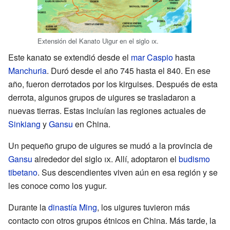
Extensión del Kanato Uigur en el siglo
ix
.
Este kanato se extendió desde el
mar Caspio
hasta
Manchuria
. Duró desde el año 745 hasta el 840. En ese
año, fueron derrotados por los kirguises. Después de esta
derrota, algunos grupos de uigures se trasladaron a
nuevas tierras. Estas incluían las regiones actuales de
Sinkiang
y
Gansu
en China.
Un pequeño grupo de uigures se mudó a la provincia de
Gansu
alrededor del siglo
ix
. Allí, adoptaron el
budismo
tibetano
. Sus descendientes viven aún en esa región y se
les conoce como los yugur.
Durante la
dinastía Ming
, los uigures tuvieron más
contacto con otros grupos étnicos en China. Más tarde, la