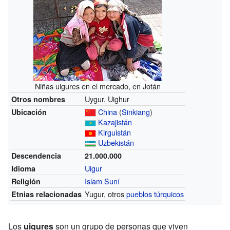
Niñas uigures en el mercado, en Jotán
Uygur, Uighur
Otros nombres
China
(
Sinkiang
)
Ubicación
Kazajistán
Kirguistán
Uzbekistán
Descendencia
21.000.000
Uigur
Idioma
Islam Suní
Religión
Yugur, otros
pueblos túrquicos
Etnias relacionadas
Los
uigures
son un grupo de personas que viven