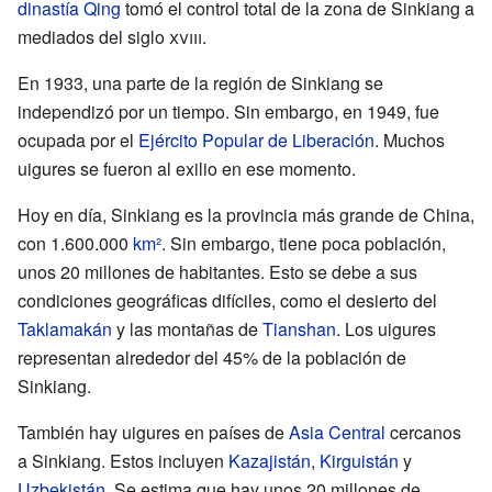
dinastía Qing
tomó el control total de la zona de Sinkiang a
mediados del siglo
xviii
.
En 1933, una parte de la región de Sinkiang se
independizó por un tiempo. Sin embargo, en 1949, fue
ocupada por el
Ejército Popular de Liberación
. Muchos
uigures se fueron al exilio en ese momento.
Hoy en día, Sinkiang es la provincia más grande de China,
con 1.600.000
km²
. Sin embargo, tiene poca población,
unos 20 millones de habitantes. Esto se debe a sus
condiciones geográficas difíciles, como el desierto del
Taklamakán
y las montañas de
Tianshan
. Los uigures
representan alrededor del 45% de la población de
Sinkiang.
También hay uigures en países de
Asia Central
cercanos
a Sinkiang. Estos incluyen
Kazajistán
,
Kirguistán
y
Uzbekistán
. Se estima que hay unos 20 millones de