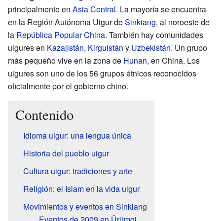
principalmente en
Asia Central
. La mayoría se encuentra
en la Región Autónoma Uigur de
Sinkiang
, al noroeste de
la
República Popular China
. También hay comunidades
uigures en
Kazajistán
,
Kirguistán
y
Uzbekistán
. Un grupo
más pequeño vive en la zona de
Hunan
, en China. Los
uigures son uno de los 56 grupos étnicos reconocidos
oficialmente por el gobierno chino.
Contenido
Idioma uigur: una lengua única
Historia del pueblo uigur
Cultura uigur: tradiciones y arte
Religión: el Islam en la vida uigur
Movimientos y eventos en Sinkiang
Eventos de 2009 en Ürümqi