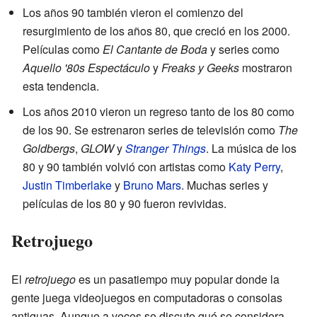
Los años 90 también vieron el comienzo del
resurgimiento de los años 80, que creció en los 2000.
Películas como
El Cantante de Boda
y series como
Aquello '80s Espectáculo
y
Freaks y Geeks
mostraron
esta tendencia.
Los años 2010 vieron un regreso tanto de los 80 como
de los 90. Se estrenaron series de televisión como
The
Goldbergs
,
GLOW
y
Stranger Things
. La música de los
80 y 90 también volvió con artistas como
Katy Perry
,
Justin Timberlake
y
Bruno Mars
. Muchas series y
películas de los 80 y 90 fueron revividas.
Retrojuego
El
retrojuego
es un pasatiempo muy popular donde la
gente juega videojuegos en computadoras o consolas
antiguas. Aunque a veces se discute qué se considera