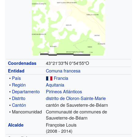
43°21′33″N
0°54′55″O
Coordenadas
Comuna francesa
Entidad
•
País
Francia
•
Región
Aquitania
•
Departamento
Pirineos Atlánticos
•
Distrito
distrito de Oloron-Sainte-Marie
•
Cantón
cantón de Sauveterre-de-Béarn
• Mancomunidad
Communauté de communes de
Sauveterre-de-Béarn
Françoise Louis
Alcalde
(2008 - 2014)