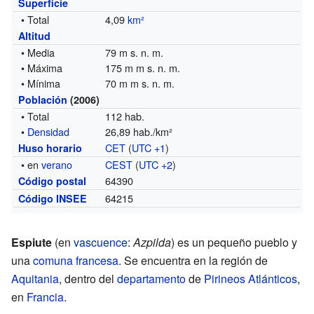
Superficie
• Total
4,09
km²
Altitud
• Media
79 m s. n. m.
• Máxima
175 m m s. n. m.
• Mínima
70 m m s. n. m.
Población
(2006)
• Total
112 hab.
•
Densidad
26,89 hab./km²
CET
(
UTC +1
)
Huso horario
• en
verano
CEST
(
UTC +2
)
64390
Código postal
64215
Código INSEE
Espiute
(en
vascuence
:
Azpilda
) es un pequeño pueblo y
una
comuna francesa
. Se encuentra en la región de
Aquitania
, dentro del
departamento
de
Pirineos Atlánticos
,
en
Francia
.