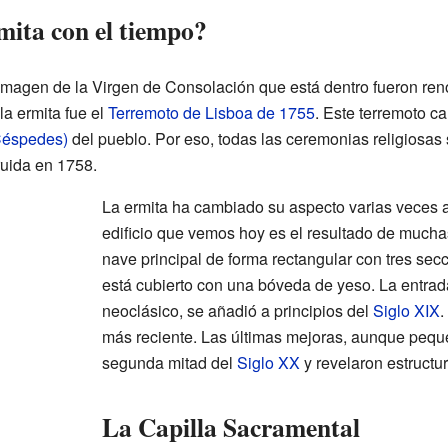
ita con el tiempo?
la imagen de la Virgen de Consolación que está dentro fueron r
la ermita fue el
Terremoto de Lisboa de 1755
. Este terremoto 
 Céspedes)
del pueblo. Por eso, todas las ceremonias religiosas 
ruida en 1758.
La ermita ha cambiado su aspecto varias veces a l
edificio que vemos hoy es el resultado de much
nave principal de forma rectangular con tres sec
está cubierto con una bóveda de yeso. La entrada 
neoclásico, se añadió a principios del
Siglo XIX
.
más reciente. Las últimas mejoras, aunque peque
segunda mitad del
Siglo XX
y revelaron estructu
La Capilla Sacramental