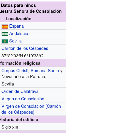
Datos para niños
uestra Señora de Consolación
Localización
España
Andalucía
Sevilla
Carrión de los Céspedes
37°22′03″N
6°19′33″O
nformación religiosa
Corpus Christi
,
Semana Santa
y
Novenario a la Patrona.
Sevilla
Orden de Calatrava
Virgen de Consolación
Virgen de Consolación (Carrión
de los Céspedes)
Historia del edificio
Siglo
xiii