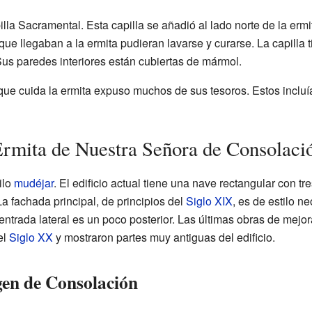
la Sacramental. Esta capilla se añadió al lado norte de la ermi
ue llegaban a la ermita pudieran lavarse y curarse. La capilla 
Sus paredes interiores están cubiertas de mármol.
ue cuida la ermita expuso muchos de sus tesoros. Estos inclu
Ermita de Nuestra Señora de Consolaci
ilo
mudéjar
. El edificio actual tiene una nave rectangular con tr
a fachada principal, de principios del
Siglo XIX
, es de estilo n
ntrada lateral es un poco posterior. Las últimas obras de mej
el
Siglo XX
y mostraron partes muy antiguas del edificio.
gen de Consolación