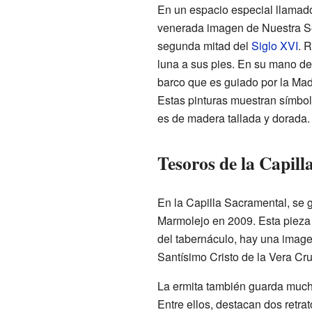
En un espacio especial llamado
venerada imagen de Nuestra Se
segunda mitad del
Siglo XVI
. 
luna a sus pies. En su mano der
barco que es guiado por la Mad
Estas pinturas muestran símbolos
es de madera tallada y dorada
Tesoros de la Capil
En la Capilla Sacramental, se 
Marmolejo en 2009. Esta pieza d
del tabernáculo, hay una image
Santísimo Cristo de la Vera Cr
La ermita también guarda much
Entre ellos, destacan dos retra