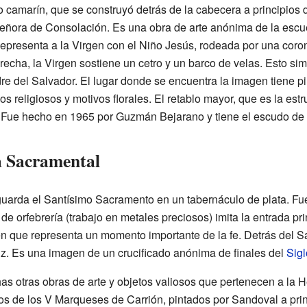
 camarín, que se construyó detrás de la cabecera a principios 
ñora de Consolación. Es una obra de arte anónima de la escuel
Representa a la Virgen con el Niño Jesús, rodeada por una coro
echa, la Virgen sostiene un cetro y un barco de velas. Esto sim
re del Salvador. El lugar donde se encuentra la imagen tiene p
 religiosos y motivos florales. El retablo mayor, que es la estr
. Fue hecho en 1965 por Guzmán Bejarano y tiene el escudo de
la Sacramental
guarda el Santísimo Sacramento en un tabernáculo de plata. Fu
e orfebrería (trabajo en metales preciosos) imita la entrada prin
n que representa un momento importante de la fe. Detrás del Sa
uz. Es una imagen de un crucificado anónima de finales del
Sigl
as otras obras de arte y objetos valiosos que pertenecen a la
tos de los V Marqueses de Carrión, pintados por Sandoval a pri