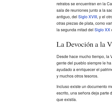
retratos se encuentran en la C
sala de reuniones junto a la s
antiguo, del
Siglo XVIII
, y el o
otras piezas de plata, como va
la segunda mitad del
Siglo XX
q
La Devoción a la V
Desde hace mucho tiempo, la V
gente del pueblo siempre le h
ayudado a enriquecer el patri
y muchos otros tesoros.
Incluso existe un documento mu
escrito, una señora deja parte
que existía.