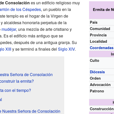
 de Consolación
es un edificio religioso muy
rrión de los Céspedes
, un pueblo en la
Ermita de N
Este templo es el hogar de la Virgen de
 y alcaldesa honoraria perpetua de la
País
Comunidad
o
mudéjar
, una mezcla de arte cristiano y
Provincia
a. Es el edificio más antiguo que se
Localidad
spedes, después de una antigua granja. Su
Coordenadas
lo XIII
y se terminó a finales del
Siglo XIV
.
I
Culto
Diócesis
Nuestra Señora de Consolación
Orden
onstruir la ermita?
Advocación
ta con el tiempo?
Patrono
al
Construcción
de Nuestra Señora de Consolación