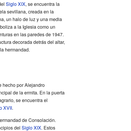
del
Siglo XIX
, se encuentra la
a sevillana, creada en la
na, un halo de luz y una media
boliza a la Iglesia como un
inturas en las paredes de 1947.
uctura decorada detrás del altar,
 la hermandad.
e hecho por Alejandro
cipal de la ermita. En la puerta
grario, se encuentra el
o XVII
.
 Hermandad de Consolación.
ncipios del
Siglo XIX
. Estos