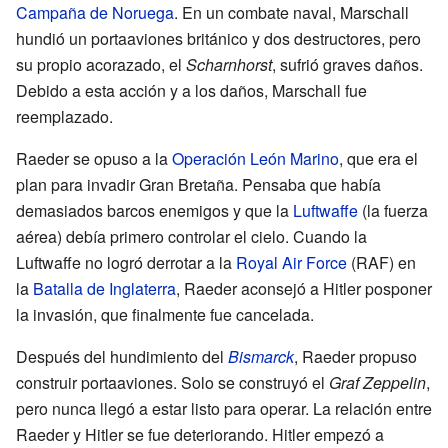
Campaña de Noruega
. En un combate naval, Marschall
hundió un portaaviones británico y dos destructores, pero
su propio acorazado, el
Scharnhorst
, sufrió graves daños.
Debido a esta acción y a los daños, Marschall fue
reemplazado.
Raeder se opuso a la
Operación León Marino
, que era el
plan para invadir Gran Bretaña. Pensaba que había
demasiados barcos enemigos y que la
Luftwaffe
(la fuerza
aérea) debía primero controlar el cielo. Cuando la
Luftwaffe no logró derrotar a la
Royal Air Force
(RAF) en
la
Batalla de Inglaterra
, Raeder aconsejó a Hitler posponer
la invasión, que finalmente fue cancelada.
Después del hundimiento del
Bismarck
, Raeder propuso
construir portaaviones. Solo se construyó el
Graf Zeppelin
,
pero nunca llegó a estar listo para operar. La relación entre
Raeder y Hitler se fue deteriorando. Hitler empezó a