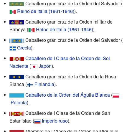
Caballero gran cruz de la Orden del Salvador
(
Reino de Italia (1861-1946)
)
.
Caballero gran cruz de la Orden militar de
Saboya
(
Reino de Italia (1861-1946)
)
.
Caballero gran cruz de la Orden del Salvador
(
Grecia
)
.
Caballero de I Clase de la Orden del Sol
Naciente
(
Japón
)
.
Caballero gran cruz de la Orden de la Rosa
Blanca
(
Finlandia
)
.
Caballero de la Orden del Águila Blanca
(
Polonia
)
.
Caballero de I Clase de la Orden de San
Estanislao
(
Imperio ruso
)
.
Miembro de I Clase de la Orden de Miguel el