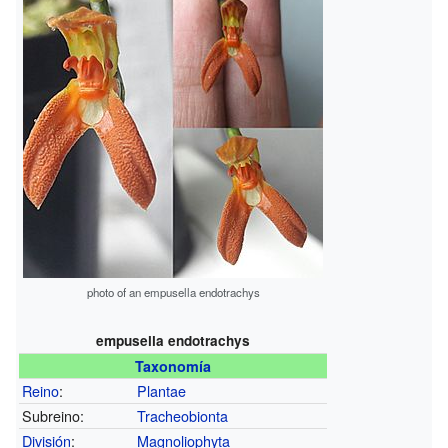
photo of an empusella endotrachys
empusella endotrachys
Taxonomía
Reino
:
Plantae
Subreino:
Tracheobionta
División
:
Magnoliophyta