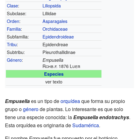
Clase
:
Liliopsida
Subclase:
Liliidae
Orden
:
Asparagales
Familia
:
Orchidaceae
Subfamilia:
Epidendroideae
Tribu
:
Epidendreae
Subtribu:
Pleurothallidinae
Género
:
Empusella
Rchb.f. 1876 Luer
Especies
ver texto
Empusella
es un tipo de
orquídea
que forma su propio
grupo o
género
de plantas. Lo interesante es que solo
tiene una especie conocida: la
Empusella endotrachys
.
Esta orquídea es originaria de
Sudamérica
.
El nombre
Empusella
fue propuesto por el botánico