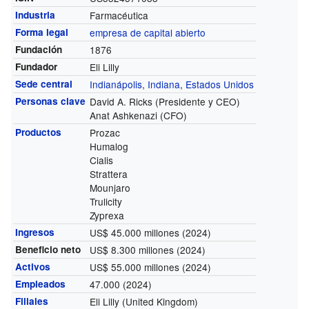
Industria
Farmacéutica
Forma legal
empresa de capital abierto
Fundación
1876
Fundador
Eli Lilly
Sede central
Indianápolis
,
Indiana
,
Estados Unidos
Personas clave
David A. Ricks (Presidente y CEO)
Anat Ashkenazi (CFO)
Productos
Prozac
Humalog
Cialis
Strattera
Mounjaro
Trulicity
Zyprexa
Ingresos
US$ 45.000 millones
(2024)
Beneficio neto
US$ 8.300 millones
(2024)
Activos
US$ 55.000 millones
(2024)
Empleados
47.000
(2024)
Filiales
Eli Lilly (United Kingdom)