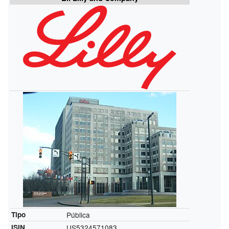
Tipo
Pública
ISIN
US5324571083