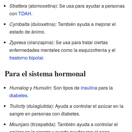
Strattera
(atomoxetina): Se usa para ayudar a personas
con
TDAH
.
Cymbalta
(duloxetina): También ayuda a mejorar el
estado de ánimo.
Zyprexa
(olanzapina): Se usa para tratar ciertas
enfermedades mentales como la esquizofrenia y el
trastorno bipolar
.
Para el sistema hormonal
Humalog
y
Humulin
: Son tipos de
insulina
para la
diabetes
.
Trulicity
(dulaglutida): Ayuda a controlar el azúcar en la
sangre en personas con diabetes.
Mounjaro
(tirzepatida): También ayuda a controlar el
azúcar en la sangre y puede ayudar con el peso.