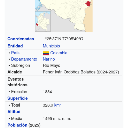
1°25′37″N
77°05′49″O
Coordenadas
Municipio
Entidad
•
País
Colombia
•
Departamento
Nariño
• Subregión
Río Mayo
Fener Iván Ordóñez Bolaños (2024-2027)
Alcalde
Eventos
históricos
• Erección
1834
Superficie
• Total
326.9
km²
Altitud
• Media
1495 m s. n. m.
Población
(2025)