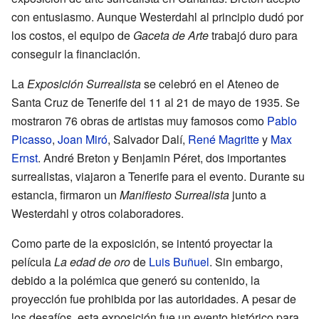
con entusiasmo. Aunque Westerdahl al principio dudó por
los costos, el equipo de
Gaceta de Arte
trabajó duro para
conseguir la financiación.
La
Exposición Surrealista
se celebró en el Ateneo de
Santa Cruz de Tenerife del 11 al 21 de mayo de 1935. Se
mostraron 76 obras de artistas muy famosos como
Pablo
Picasso
,
Joan Miró
, Salvador Dalí,
René Magritte
y
Max
Ernst
. André Breton y Benjamin Péret, dos importantes
surrealistas, viajaron a Tenerife para el evento. Durante su
estancia, firmaron un
Manifiesto Surrealista
junto a
Westerdahl y otros colaboradores.
Como parte de la exposición, se intentó proyectar la
película
La edad de oro
de
Luis Buñuel
. Sin embargo,
debido a la polémica que generó su contenido, la
proyección fue prohibida por las autoridades. A pesar de
los desafíos, esta exposición fue un evento histórico para