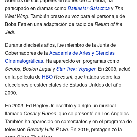
Además de sus papeles en series de comedia, ha
participado en dramas como
Battlestar Galactica
y
The
West Wing
. También prestó su voz para el personaje de
Boba Fett en una adaptación de radio de
Return of the
Jedi
.
Durante dieciséis años, fue miembro de la Junta de
Gobernadores de la
Academia de Artes y Ciencias
Cinematográficas
. Ha aparecido en programas como
Scrubs
,
Boston Legal
y
Star Trek: Voyager
. En 2008, actuó
en la película de
HBO
Recount
, que trataba sobre las
elecciones presidenciales de Estados Unidos del año
2000.
En 2003, Ed Begley Jr. escribió y dirigió un musical
llamado
Cesar y Ruben
, que se presentó en Los Ángeles.
También ha aparecido en comerciales y en el programa de
televisión
Beverly Hills Pawn
. En 2019, protagonizó la