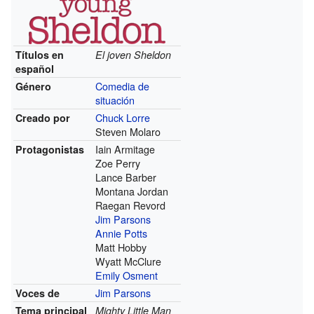
Títulos en
El joven Sheldon
español
Comedia de
Género
situación
Chuck Lorre
Creado por
Steven Molaro
Iain Armitage
Protagonistas
Zoe Perry
Lance Barber
Montana Jordan
Raegan Revord
Jim Parsons
Annie Potts
Matt Hobby
Wyatt McClure
Emily Osment
Jim Parsons
Voces de
Tema principal
Mighty Little Man