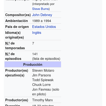
(interpretado por
Steve Burns
)
John Debney
Compositor(es)
1989 a 1994
Ambientación
Estados Unidos
País de origen
Inglés
Idioma(s)
original(es)
7
N.º
de
temporadas
141
N.º
de
(lista de episodios)
episodios
Producción
Steven Molaro
Productor(es)
Jim Parsons
ejecutivo(s)
Todd Spiewak
Chuck Lorre
Jon Favreau (solo
en piloto)
Timothy Marx
Productor(es)
18-22 minutos
Duración