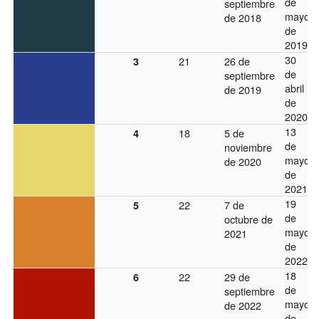
de
septiembre
mayo
de 2018
de
2019
30
21
26 de
3
de
septiembre
abril
de 2019
de
2020
13
18
5 de
4
de
noviembre
mayo
de 2020
de
2021
19
22
7 de
5
de
octubre de
mayo
2021
de
2022
18
22
29 de
6
de
septiembre
mayo
de 2022
de