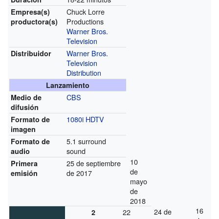
Chuck Lorre
Empresa(s)
Productions
productora(s)
Warner Bros.
Television
Warner Bros.
Distribuidor
Television
Distribution
Lanzamiento
CBS
Medio de
difusión
1080i
HDTV
Formato de
imagen
5.1 surround
Formato de
sound
audio
10
25 de septiembre
Primera
de
de 2017
emisión
mayo
de
2018
16
24 de
22
2