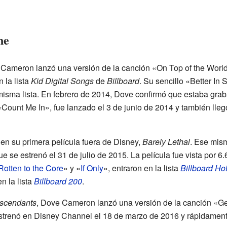
ne
 Cameron lanzó una versión de la canción «On Top of the Worl
 la lista
Kid Digital Songs
de
Billboard
. Su sencillo «Better In 
misma lista. En febrero de 2014, Dove confirmó que estaba gra
 «Count Me In», fue lanzado el 3 de junio de 2014 y también lleg
n su primera película fuera de Disney,
Barely Lethal
. Ese mism
que se estrenó el 31 de julio de 2015. La película fue vista por 
Rotten to the Core
» y «
If Only
», entraron en la lista
Billboard Ho
n la lista
Billboard 200
.
scendants
, Dove Cameron lanzó una versión de la canción «Ge
estrenó en Disney Channel el 18 de marzo de 2016 y rápidamente