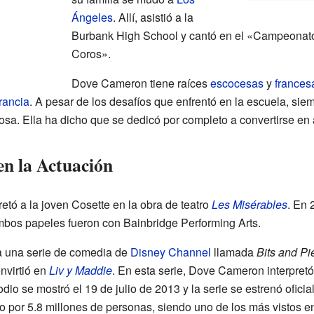
Ángeles
. Allí, asistió a la
Burbank High School y cantó en el «Campeonat
Coros».
Dove Cameron tiene raíces
escocesas
y
frances
rancia
. A pesar de los desafíos que enfrentó en la escuela, si
tosa. Ella ha dicho que se dedicó por completo a convertirse en a
en la Actuación
tó a la joven Cosette en la obra de teatro
Les Misérables
. En 
mbos papeles fueron con Bainbridge Performing Arts.
a una serie de comedia de
Disney Channel
llamada
Bits and Pi
onvirtió en
Liv y Maddie
. En esta serie, Dove Cameron interpretó
io se mostró el 19 de julio de 2013 y la serie se estrenó ofici
sto por 5.8 millones de personas, siendo uno de los más vistos 