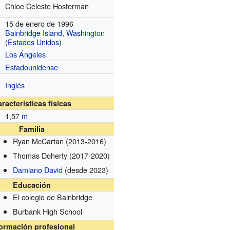
Chloe Celeste Hosterman
15 de enero de 1996
Bainbridge Island
,
Washington
(
Estados Unidos
)
Los Ángeles
Estadounidense
Inglés
racterísticas físicas
1,57
m
Familia
Ryan McCartan
(2013-2016)
Thomas Doherty
(2017-2020)
Damiano David
(desde 2023)
Educación
El colegio de Bainbridge
Burbank High School
formación profesional