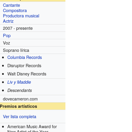
Cantante
Compositora
Productora musical
Actriz
2007 - presente
Pop
Voz
Soprano lírica
Columbia Records
s
Disruptor Records
Walt Disney Records
Liv y Maddie
Descendants
dovecameron.com
Premios artísticos
Ver lista completa
American Music Award for
New Artist of the Year