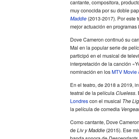
cantante, compositora, product
muy conocida por su doble pape
Maddie
(2013-2017). Por este 
mejor actuación en programas i
Dove Cameron continuó su car
Mal en la popular serie de pelí
participó en el musical de tele
interpretación de la canción «Y
nominación en los
MTV Movie 
En el teatro, de 2018 a 2019, i
teatral de la película
Clueless
.
Londres
con el musical
The Lig
la película de comedia
Vengea
Como cantante, Dove Cameron 
de
Liv y Maddie
(2015). Ese mi
banda sonora de
Descendants