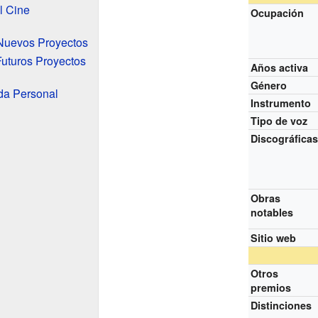
l Cine
Ocupación
 Nuevos Proyectos
Futuros Proyectos
Años activa
Género
da Personal
Instrumento
Tipo de voz
Discográfica
Obras
notables
Sitio web
Otros
premios
Distinciones