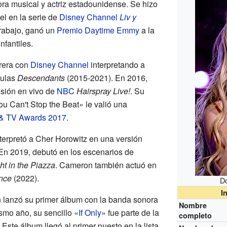
ora musical y actriz estadounidense. Se hizo
l en la serie de
Disney Channel
Liv y
trabajo, ganó un
Premio Daytime Emmy
a la
nfantiles.
rera con
Disney Channel
interpretando a
culas
Descendants
(2015-2021). En 2016,
visión en vivo de
NBC
Hairspray Live!
. Su
ou Can't Stop the Beat» le valió una
& TV Awards 2017
.
nterpretó a Cher Horowitz en una versión
 En 2019, debutó en los escenarios de
ht in the Piazza
. Cameron también actuó en
nce
(2022).
D
I
lanzó su primer álbum con la banda sonora
Nombre
smo año, su sencillo «
If Only
» fue parte de la
completo
. Este álbum llegó al primer puesto en la lista