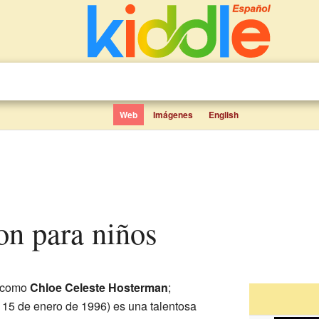
Web
Imágenes
English
on para niños
 como
Chloe Celeste Hosterman
;
, 15 de enero de 1996) es una talentosa