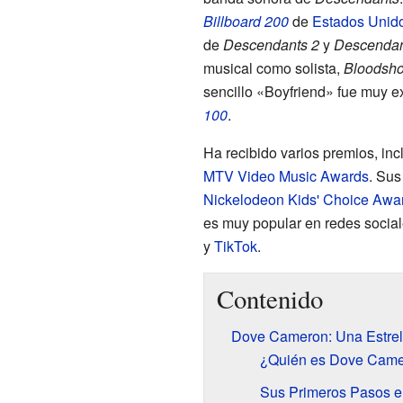
Billboard 200
de
Estados Unid
de
Descendants 2
y
Descendan
musical como solista,
Bloodsho
sencillo «Boyfriend» fue muy ex
100
.
Ha recibido varios premios, in
MTV Video Music Awards
. Sus
Nickelodeon Kids' Choice Awa
es muy popular en redes social
y
TikTok
.
Contenido
Dove Cameron: Una Estrell
¿Quién es Dove Cam
Sus Primeros Pasos e