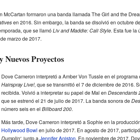
 McCartan formaron una banda llamada The Girl and the Dream
tives
en 2016. Sin embargo, la banda se disolvió en octubre d
temporada, que se llamó
Liv and Maddie: Cali Style
. Esta fue la
24 de marzo de 2017.
y Nuevos Proyectos
Dove Cameron interpretó a Amber Von Tussle en el programa d
Hairspray Live!
, que se transmitió el 7 de diciembre de 2016. 
recibida. Volvió a interpretar su papel de Mal en
Descendants 
que se estrenó el 21 de julio de 2017. La banda sonora de
Des
número seis en el
Billboard 200
.
Más tarde, Dove Cameron interpretó a Sophie en la producció
Hollywood Bowl
en julio de 2017. En agosto de 2017, participó
Dumplin'
, junto a
Jennifer Aniston
. En noviembre de 2017, Dove