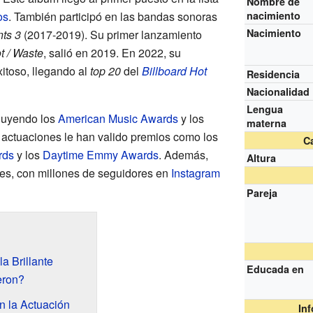
Nombre de
os
. También participó en las bandas sonoras
nacimiento
Nacimiento
ts 3
(2017-2019). Su primer lanzamiento
t / Waste
, salió en 2019. En 2022, su
itoso, llegando al
top 20
del
Billboard Hot
Residencia
Nacionalidad
Lengua
cluyendo los
American Music Awards
y los
materna
 actuaciones le han valido premios como los
Ca
rds
y los
Daytime Emmy Awards
. Además,
Altura
es, con millones de seguidores en
Instagram
Pareja
a Brillante
Educada en
eron?
n la Actuación
In