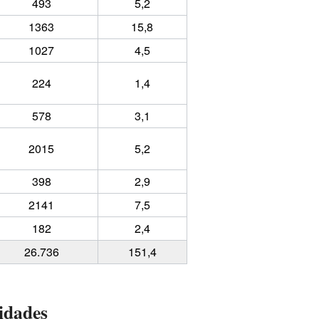
493
5,2
1363
15,8
1027
4,5
224
1,4
578
3,1
2015
5,2
398
2,9
2141
7,5
182
2,4
26.736
151,4
idades