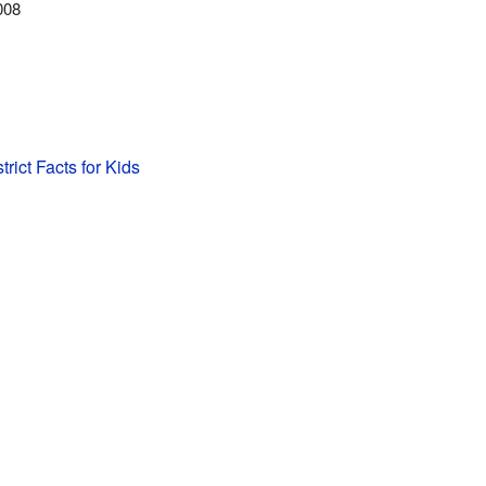
008
rict Facts for Kids