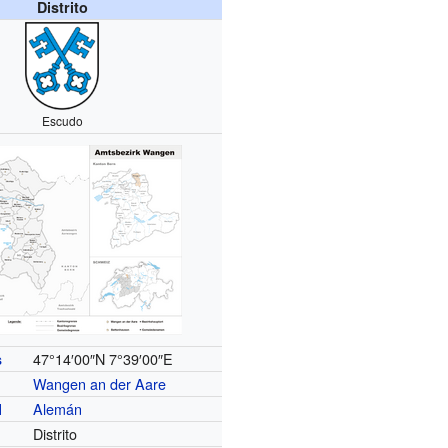
Distrito
Escudo
47°14′00″N
7°39′00″E
s
Wangen an der Aare
Alemán
l
Distrito