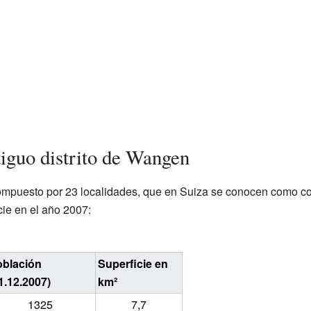
tiguo distrito de Wangen
compuesto por 23 localidades, que en Suiza se conocen como 
cie en el año 2007:
blación
Superficie en
1.12.2007)
km²
1325
7,7