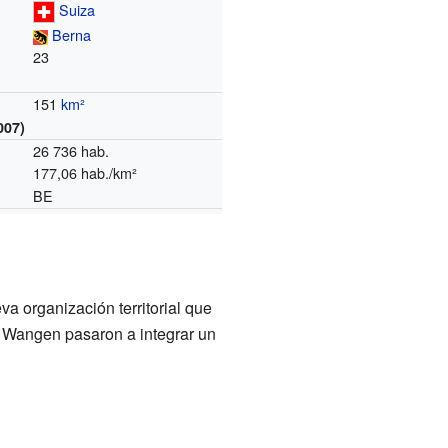
Suiza
Berna
23
151
km²
007)
26 736 hab.
177,06 hab./km²
BE
va organización territorial que
de Wangen pasaron a integrar un