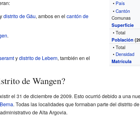
eran:
•
País
•
Cantón
y
distrito de Gäu
, ambos en el
cantón de
Comunas
Superficie
• Total
gen
.
Población
(2
• Total
•
Densidad
seramt
y
distrito de Lebern
, también en el
Matrícula
istrito de Wangen?
xistir el 31 de diciembre de 2009. Esto ocurrió debido a una nue
 Berna
. Todas las localidades que formaban parte del distrito 
 administrativo de Alta Argovia.