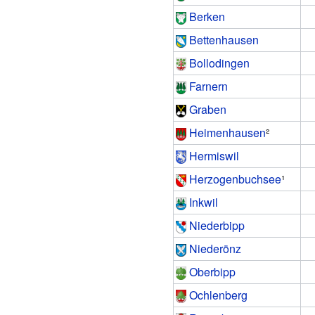
Berken
Bettenhausen
Bollodingen
Farnern
Graben
Heimenhausen
²
Hermiswil
Herzogenbuchsee
¹
Inkwil
Niederbipp
Niederönz
Oberbipp
Ochlenberg