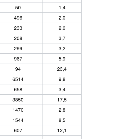
50
1,4
496
2,0
233
2,0
208
3,7
299
3,2
967
5,9
94
23,4
6514
9,8
658
3,4
3850
17,5
1470
2,8
1544
8,5
607
12,1