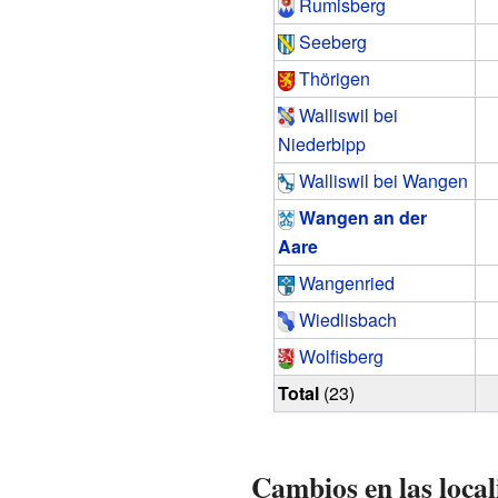
Rumisberg
Seeberg
Thörigen
Walliswil bei
Niederbipp
Walliswil bei Wangen
Wangen an der
Aare
Wangenried
Wiedlisbach
Wolfisberg
Total
(23)
Cambios en las local