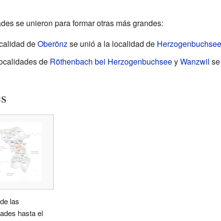
ades se unieron para formar otras más grandes:
ocalidad de
Oberönz
se unió a la localidad de
Herzogenbuchse
 localidades de
Röthenbach bei Herzogenbuchsee
y
Wanzwil
se 
es
de las
dades hasta el