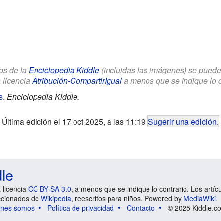
los de la
Enciclopedia Kiddle
(incluidas las imágenes) se puede u
a licencia
Atribución-CompartirIgual
a menos que se indique lo con
s
.
Enciclopedia Kiddle.
Última edición el 17 oct 2025, a las 11:19
Sugerir una edición
.
dle
a licencia
CC BY-SA 3.0
, a menos que se indique lo contrario. Los artíc
ccionados de
Wikipedia
, reescritos para niños. Powered by
MediaWiki
.
énes somos
Política de privacidad
Contacto
© 2025 Kiddle.co