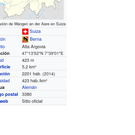
ación de Wangen an der Aare en Suiza
Suiza
tón
Berna
ito
Alta Argovia
ación
47°13′52″N
7°39′01″E
tud
423 m
5,2 km²
ficie
2201 hab.
ación
(2014)
sidad
423 hab./km²
Alemán
ua
3380
go postal
Sitio oficial
 web