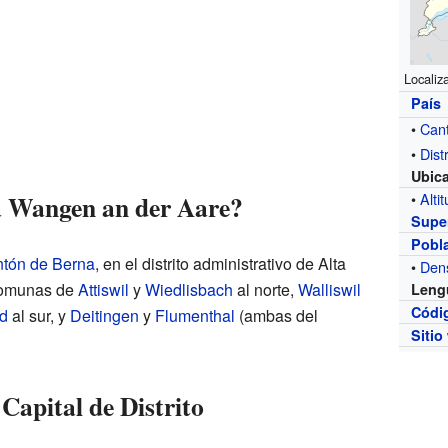
Localiz
País
•
Can
•
Distr
Ubic
a Wangen an der Aare?
•
Alti
Super
Pobl
ntón de Berna
, en el distrito administrativo de Alta
•
Den
 comunas de
Attiswil
y
Wiedlisbach
al norte,
Walliswil
Leng
Códi
d
al sur, y
Deitingen
y
Flumenthal
(ambas del
Sitio
 Capital de Distrito