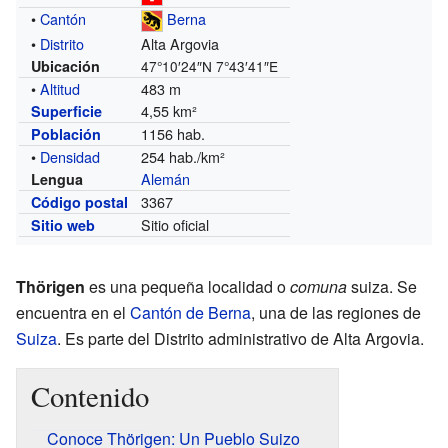
•
Cantón
Berna
•
Distrito
Alta Argovia
Ubicación
47°10′24″N
7°43′41″E
•
Altitud
483 m
4,55 km²
Superficie
1156 hab.
Población
•
Densidad
254 hab./km²
Alemán
Lengua
3367
Código postal
Sitio oficial
Sitio web
Thörigen
es una pequeña localidad o
comuna
suiza. Se
encuentra en el
Cantón de Berna
, una de las regiones de
Suiza
. Es parte del Distrito administrativo de Alta Argovia.
Contenido
Conoce Thörigen: Un Pueblo Suizo