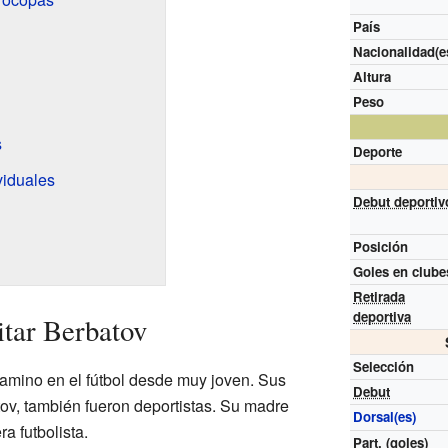
País
Nacionalidad(e
Altura
Peso
s
Deporte
viduales
Debut deportiv
Posición
Goles en clube
Retirada
deportiva
tar Berbatov
Selección
amino en el fútbol desde muy joven. Sus
Debut
tov, también fueron deportistas. Su madre
Dorsal(es)
a futbolista.
Part.
(goles)