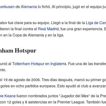
verkusen
de
Alemania
lo fichó. Al principio, jugó en el equipo j
ov fue clave para su equipo. Llegó a la final de la
Liga de Ca
ieron la final contra el
Real Madrid
, fue una gran experiencia.
 en la Copa de Alemania y en la liga.
tenham Hotspur
unió al
Tottenham Hotspur
en
Inglaterra
. Fue una de las transf
nto.
 el 19 de agosto de 2006. Tres días después, marcó su primer g
 goles en ocho partidos europeos. Esto ayudó al club a avanzar
ie Keane
fueron nombrados juntos "Jugador del Mes" de la Pre
on 12 goles y 8 asistencias en la Premier League. También fue