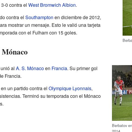
r 3-0 contra el
West Bromwich Albion
.
ido contra el
Southampton
en diciembre de 2012,
ara mostrar un mensaje. Esto le valió una tarjeta
emporada con el Fulham con 15 goles.
Berba
S Mónaco
 unió al
A. S. Mónaco
en
Francia
. Su primer gol
e Francia.
 en un partido contra el
Olympique Lyonnais
,
sistencias. Terminó su temporada con el Mónaco
s.
Berbatov en
2014.