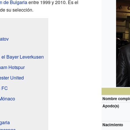
n de Bulgaria
entre 1999 y 2010. Es el
de su selección.
batov
 el Bayer Leverkusen
nham Hotspur
ster United
m FC
 Mónaco
Nombre compl
Apodo(s)
garia
Nacimiento
urocopas