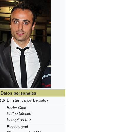
Datos personales
eto
Dimitar Ivanov Berbatov
Berba-Goal
El fino búlgaro
El capitán frío
Blagoevgrad