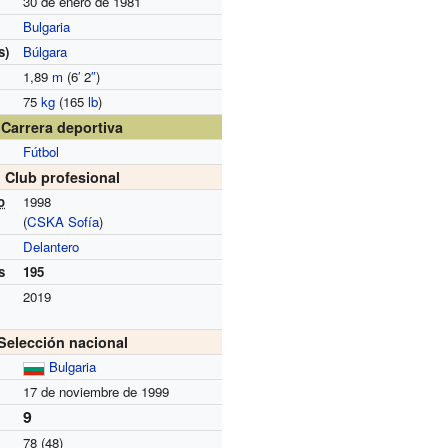
30 de enero de 1981
Bulgaria
s)
Búlgara
1,89
m
(6
′
2
″
)
75
kg
(165
lb
)
Carrera deportiva
Fútbol
Club profesional
o
1998
(
CSKA Sofía
)
Delantero
s
195
2019
Selección nacional
Bulgaria
17 de noviembre de 1999
9
78 (48)