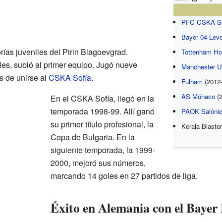
PFC CSKA So
Bayer 04 Lev
ías juveniles del Pirin Blagoevgrad.
Tottenham Ho
s, subió al primer equipo. Jugó nueve
Manchester U
s de unirse al
CSKA Sofía
.
Fulham
(2012-
AS Mónaco
(2
En el CSKA Sofía, llegó en la
temporada 1998-99. Allí ganó
PAOK Salóni
su primer título profesional, la
Kerala Blaste
Copa de Bulgaria. En la
siguiente temporada, la 1999-
2000, mejoró sus números,
marcando 14 goles en 27 partidos de liga.
Éxito en Alemania con el Bayer