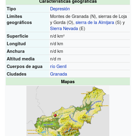
Características geográficas
Depresión
Tipo
Montes de Granada (N), sierras de Loja
Límites
y Gorda (O),
sierra de la Almijara
(S) y
geográficos
Sierra Nevada
(E)
n/d km²
Superficie
n/d km
Longitud
n/d km
Anchura
n/d m
Altitud media
río Genil
Cuerpos de agua
Granada
Ciudades
Mapas