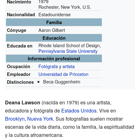
1979
Nacimiento
Rochester, New York, U.S.
Estadounidense
Nacionalidad
Familia
Aaron Gilbert
Cónyuge
Educación
Rhode Island School of Design,
Educada en
Pennsylvania State University
Información profesional
Fotógrafa
y
artista
Ocupación
Universidad de Princeton
Empleador
Beca Guggenheim
Distinciones
Deana Lawson
(nacida en 1979) es una artista,
educadora y fotógrafa de
Estados Unidos
. Vive en
Brooklyn
,
Nueva York
. Sus fotografías suelen mostrar
escenas de la vida diaria, como la familia, la espiritualidad
y la cultura afroamericana.